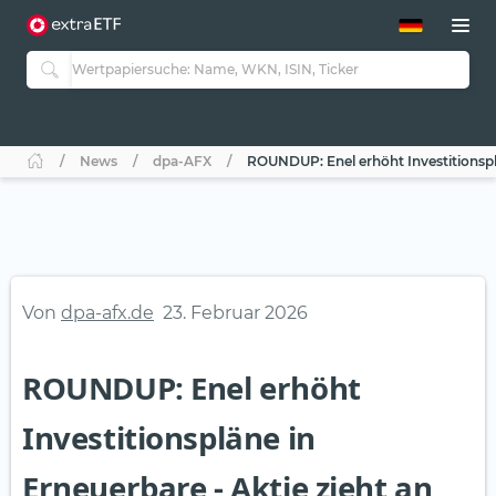
ETF-Guide 2.0
ETF-Explorer
Guide Aktive ETFs
Studien
Aktive ETFs
News
dpa-AFX
ROUNDUP: Enel erhöht Investitionsplä
ETF-Sparpläne
Portfolio-ETFs
Von
dpa-afx.de
23. Februar 2026
ROUNDUP: Enel erhöht
Investitionspläne in
Erneuerbare - Aktie zieht an