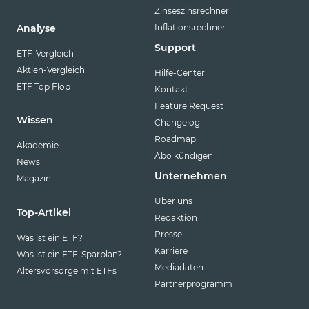
Zinseszinsrechner
Inflationsrechner
Analyse
Support
ETF-Vergleich
Aktien-Vergleich
Hilfe-Center
ETF Top Flop
Kontakt
Feature Request
Wissen
Changelog
Roadmap
Akademie
Abo kündigen
News
Unternehmen
Magazin
Über uns
Top-Artikel
Redaktion
Presse
Was ist ein ETF?
Karriere
Was ist ein ETF-Sparplan?
Mediadaten
Altersvorsorge mit ETFs
Partnerprogramm