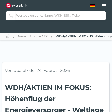
ETF-Guide 2.0
ETF-Explorer
Guide Aktive ETFs
Studien
Aktive ETFs
News
dpa-AFX
WDH/AKTIEN IM FOKUS: Höhenflug der
ETF-Sparpläne
Portfolio-ETFs
Von
dpa-afx.de
24. Februar 2026
WDH/AKTIEN IM FOKUS:
Höhenflug der
Energieversorger - Weltlage