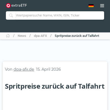
ETF-Guide 2.0
ETF-Explorer
Guide Aktive ETFs
Studien
Aktive ETFs
News
dpa-AFX
Spritpreise zurück auf Talfahrt
ETF-Sparpläne
Portfolio-ETFs
Von
dpa-afx.de
15. April 2026
Spritpreise zurück auf Talfahrt