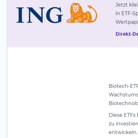
Jetzt kle
in ETF-S
Wertpapi
Direkt-D
Biotech-ETF
Wachstumsp
Biotechnolo
Diese ETFs 
zu investie
entwickeln.