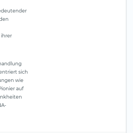
bedeutender
 den
ihrer
ehandlung
ntriert sich
kungen wie
Pionier auf
ankheiten
NA-