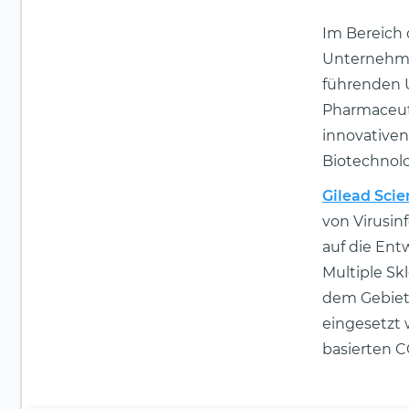
Im Bereich 
Unternehmen
führenden 
Pharmaceut
innovativen
Biotechnolo
Gilead Scie
von Virusin
auf die En
Multiple Sk
dem Gebiet 
eingesetzt 
basierten C