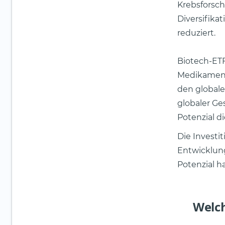
Krebsforsch
Diversifika
reduziert.
Biotech-ETF
Medikamente
den globale
globaler Ge
Potenzial d
Die Investit
Entwicklun
Potenzial h
Welc