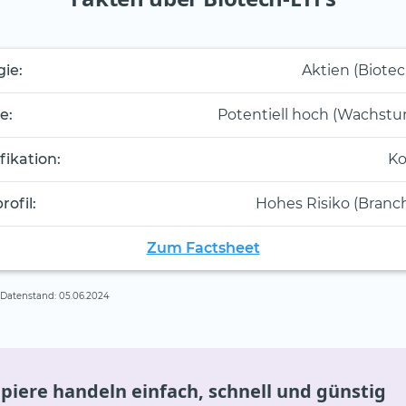
gie:
Aktien (Biote
e:
Potentiell hoch (Wachst
fikation:
Ko
rofil:
Hohes Risiko (Branc
Zum Factsheet
, Datenstand: 05.06.2024
iere handeln einfach, schnell und günstig