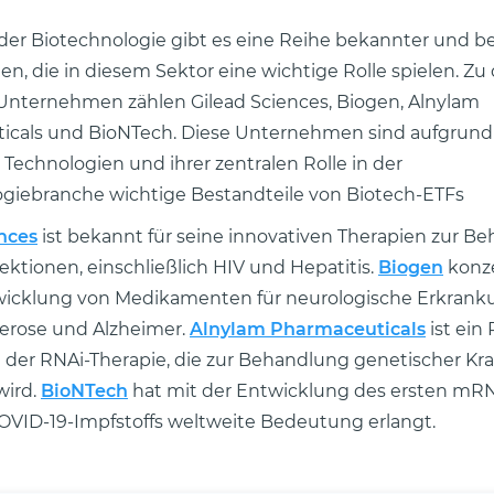
der Biotechnologie gibt es eine Reihe bekannter und 
, die in diesem Sektor eine wichtige Rolle spielen. Zu
Unternehmen zählen Gilead Sciences, Biogen, Alnylam
icals und BioNTech. Diese Unternehmen sind aufgrund 
 Technologien und ihrer zentralen Rolle in der
giebranche wichtige Bestandteile von Biotech-ETFs
nces
ist bekannt für seine innovativen Therapien zur B
fektionen, einschließlich HIV und Hepatitis.
Biogen
konze
twicklung von Medikamenten für neurologische Erkran
lerose und Alzheimer.
Alnylam Pharmaceuticals
ist ein 
der RNAi-Therapie, die zur Behandlung genetischer Kr
wird.
BioNTech
hat mit der Entwicklung des ersten mR
OVID-19-Impfstoffs weltweite Bedeutung erlangt.