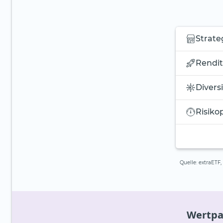
Strate
Rendit
Diversi
Risikop
Quelle: extraETF
Wertpap