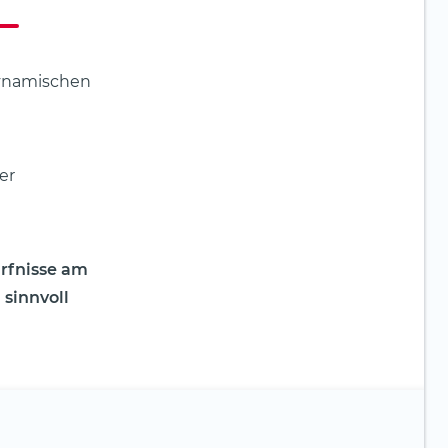
dynamischen
er
ürfnisse am
sinnvoll