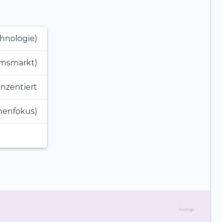
chnologie)
umsmarkt)
nzentiert
henfokus)
Anzeige