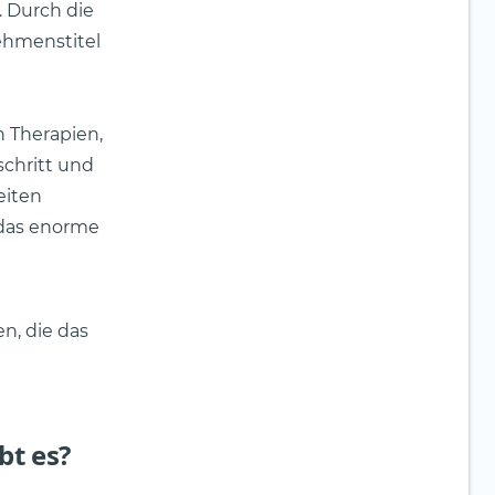
. Durch die
nehmenstitel
 Therapien,
chritt und
eiten
 das enorme
n, die das
t es?