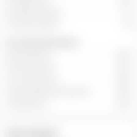
Dividendenrendite
2,12 %
Kurs/Cashflow-Verhältnis
11,12
Kurs/Umsatz-Verhältnis
1,55
Wert- und Wachstumsraten (Prognose)
Buchwertwachstum
8,36 %
Cash-Flow-Wachstum
6,55 %
Hist. Gewinnwachstum
9,90 %
Langfr. geschätztes Gewinn­wachstum
11,39 %
Umsatzwachstum
6,62 %
Aktien-Anlagestil