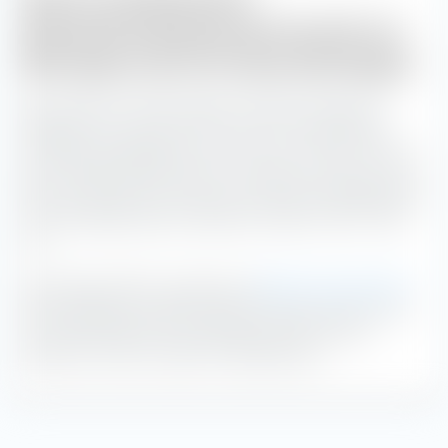
(Monatsdurchschnitt) des Amundi Core
MSCI Japan UCITS ETF (Dist) EUR-Hedged
Der Amundi Core MSCI Japan UCITS ETF (Dist) EUR-
Hedged hat mit einem iXLM von 16,7 die niedrigsten
impliziten Handelskosten in der Zeit von 17:00 - 17:30 Uhr.
Wir empfehlen daher den ETF zu diesen Uhrzeiten an der
Börse zu handeln. Die höchsten impliziten Handelskosten
mit 23,0 Basispunkten entstehen zwischen 14:30 - 15:00
Uhr.
Die Deutsche Börse unterteilt zur
Berechnung des iXLM
den Handelstag in halbstündige Intervalle und ermittelt
rückwirkend das iXLM. Je geringer das iXLM, desto
geringer sind die impliziten Handelskosten.