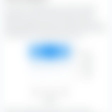
Die extraETF Anlagestil Box ist ein höchst nützliches
Instrument für die Portfoliokonstruktion. Die Box
klassifiziert den Amundi Core MSCI Japan UCITS ETF
(Dist) EUR-Hedged entlang der vertikalen Achse nach der
Marktkapitalisierung und entlang der horizontalen Achse
nach Substanz- und Wachstumsmerkmalen.
Groß
27,17 %
41,20 %
27,53 %
Marktkapitalisierung
95,90 %
Mittel
1,60 %
1,73 %
0,78 %
4,10 %
Klein
—
—
—
—
Value
Blend
Growth
28,76 %
42,93 %
28,31 %
Aktienstil
Mit 41,20 % bilden Blend-Aktien mit einer großen