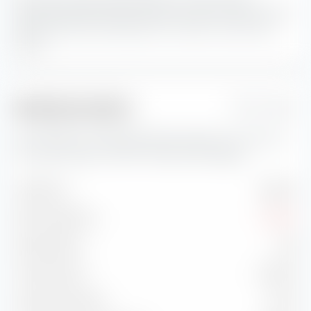
Marktkapitalisierung den größten Portfolio-Anteil.
Blend-
Aktien sind eine Kombination von Value- und Growth-
Aktien.
Risikokennzahlen
1 Jahr
Hier findest du wichtige Risikokennzahlen zum Amundi
Core MSCI Japan UCITS ETF (Dist) EUR-Hedged.
Volatilität
18,84 %
Max. Drawdown
-12,85 %
Sharpe Ratio
1,62
Treynor Ratio
40,09 %
Information Ratio
1,25 %