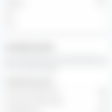
Mittelgroß
4,10 %
Klein
—
Micro
—
Portfoliokennzahlen
Das sind die Prognosen für die Portfoliokennzahlen sowie
Wert- und Wachstumsraten des Amundi Core MSCI Japan
UCITS ETF (Dist) EUR-Hedged.
Portfoliokennzahlen (Prognose)
Kurs-Gewinn-Verhältnis (KGV)
17,08
Kurs-Buchwert-Verhältnis (KBV)
1,78