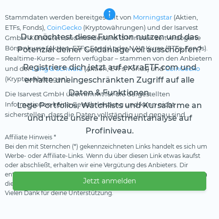
Stammdaten werden bereitgestellt von
Morningstar
(Aktien,
ETFs, Fonds),
CoinGecko
(Kryptowährungen) und der Isarvest
Du möchtest diese Funktion nutzen und das
GmbH. Kursdaten sind mindestens 15 Minuten zeitverzögerte
Börsenkurse (Aktien, ETFs, Fonds) oder NAV-Kurse (ETFs, Fonds).
Potenzial deiner Geldanlage voll ausschöpfen?
Realtime-Kurse – sofern verfügbar – stammen von den Anbietern
Registriere dich jetzt auf extraETF.com und
und der
Lang & Schwarz
(Aktien, ETFs, Fonds) und
CoinGecko
(Kryptowährungen).
erhalte uneingeschränkten Zugriff auf alle
Daten & Funktionen.
Die Isarvest GmbH übernimmt für die dargestellten
Informationen keine Gewährleistung und kann nicht
Lege Portfolios, Watchlists und Kursalarme an
sicherstellen, dass die Daten vollständig und genau sind.
und nutze unsere Investmentanalyse auf
Profiniveau.
Affiliate Hinweis *
Bei den mit Sternchen (*) gekennzeichneten Links handelt es sich um
Werbe- oder Affiliate-Links. Wenn du über diesen Link etwas kaufst
oder abschließt, erhalten wir eine Vergütung des Anbieters. Dir
entstehen dadurch keine Nachteile oder Mehrkosten. Wir verwenden
Jetzt anmelden
diese Einnahmen, um unser kostenfreies Angebot zu finanzieren.
Vielen Dank für deine Unterstützung.