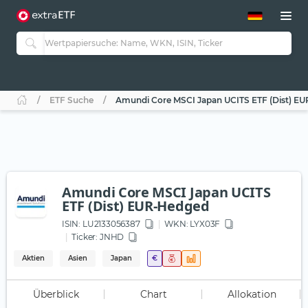
ETF-Guide 2.0
ETF-Explorer
Guide Aktive ETFs
Studien
Aktive ETFs
ETF Suche
Amundi Core MSCI Japan UCITS ETF (Dist) E
ETF-Sparpläne
Portfolio-ETFs
Amundi Core MSCI Japan UCITS
ETF (Dist) EUR-Hedged
ISIN:
LU2133056387
WKN
: LYX03F
Ticker:
JNHD
Aktien
Asien
Japan
€
Überblick
Chart
Allokation