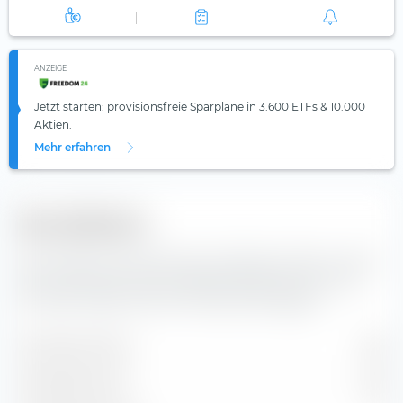
ANZEIGE
Jetzt starten: provisionsfreie Sparpläne in 3.600 ETFs & 10.000
Aktien.
Mehr erfahren
Diversifikation
Hier findest du die Anzahl der enthaltenen Werte und die
Zusammensetzung der Indexbestandteile des Amundi
Core MSCI Japan UCITS ETF (Dist) EUR-Hedged.
Enthaltene Werte
168
Aktienpositionen
168