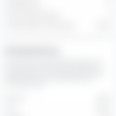
Anleihenpositionen
0
Cash und sonstige Positionen
0
% des Vermögens in Top 10 Positionen
29,63 %
Marktkapitalisierung
Hier siehst du die prozentuale Aufteilung des Amundi
Core MSCI Japan UCITS ETF (Dist) EUR-Hedged nach
Marktkapitalisierung. Die Marktkapitalisierung spiegelt
den aktuellen Börsenwert eines börsennotierten
Unternehmens wider.
Sehr Groß
54,93 %
Groß
40,96 %