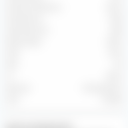
Korrelation zu Benchmark
94,62 %
Capture Ratio Up
103,90
Capture Ratio Down
69,86
Batting Average
58,33 %
Alpha
8,35 %
Beta
0,91
2
89,52 %
R
Benchmark
MSCI Japan NR JPY
Stand
31.07.2026
iXLM im Handelsverlauf