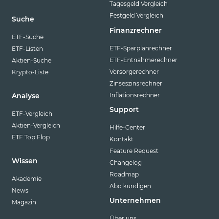
Tagesgeld Vergleich
Festgeld Vergleich
Suche
Finanzrechner
ETF-Suche
ETF-Sparplanrechner
ETF-Listen
ETF-Entnahmerechner
Aktien-Suche
Vorsorgerechner
Krypto-Liste
Zinseszinsrechner
Inflationsrechner
Analyse
Support
ETF-Vergleich
Aktien-Vergleich
Hilfe-Center
ETF Top Flop
Kontakt
Feature Request
Wissen
Changelog
Roadmap
Akademie
Abo kündigen
News
Unternehmen
Magazin
Über uns