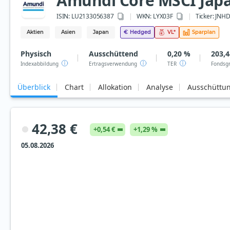
Amundi Core MSCI Japa
ISIN:
LU2133056387
WKN
: LYX03F
Ticker:
JNH
Aktien
Asien
Japan
€
Hedged
VL
*
Sparplan
Physisch
Ausschüttend
0,20 %
203,4
Indexabbildung
Ertragsverwendung
TER
Fondsg
Überblick
Chart
Allokation
Analyse
Ausschüttu
42,38 €
+0,54 €
+1,29 %
05.08.2026