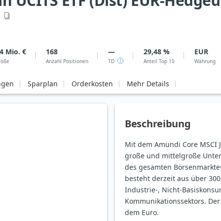
n UCITS ETF (Dist) EUR-Hedged
D
4 Mio. €
168
—
29,48 %
EUR
röße
Anzahl Positionen
TD
Anteil Top 10
Währung
ngen
Sparplan
Orderkosten
Mehr Details
Beschreibung
Mit dem Amundi Core MSCI Ja
große und mittelgroße Unte
des gesamten Börsenmarktes
besteht derzeit aus über 30
Industrie-, Nicht-Basiskons
Kommunikationssektors. Der ETF bietet Anlegern eine Währungsabsicherung gegenüber
dem Euro.