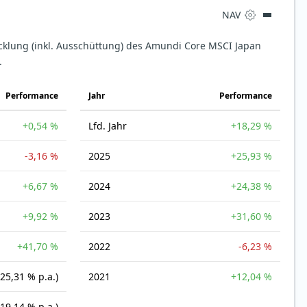
NAV
icklung (inkl. Ausschüttung) des Amundi Core MSCI Japan
.
Perfor­mance
Jahr
Perfor­mance
+0,54 %
Lfd. Jahr
+18,29 %
-3,16 %
2025
+25,93 %
+6,67 %
2024
+24,38 %
+9,92 %
2023
+31,60 %
+41,70 %
2022
-6,23 %
(25,31 % p.a.)
2021
+12,04 %
(19,14 % p.a.)