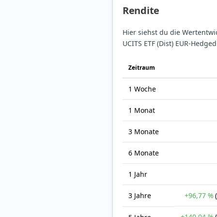
Rendite
Hier siehst du die Wertentw
UCITS ETF (Dist) EUR-Hedged
Zeit­raum
1 Woche
1 Monat
3 Monate
6 Monate
1 Jahr
3 Jahre
+96,77 %
+140,04 %