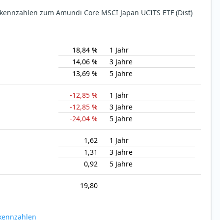
ekennzahlen zum Amundi Core MSCI Japan UCITS ETF (Dist)
18,84 %
1 Jahr
14,06 %
3 Jahre
13,69 %
5 Jahre
-12,85 %
1 Jahr
-12,85 %
3 Jahre
-24,04 %
5 Jahre
1,62
1 Jahr
1,31
3 Jahre
0,92
5 Jahre
19,80
okennzahlen