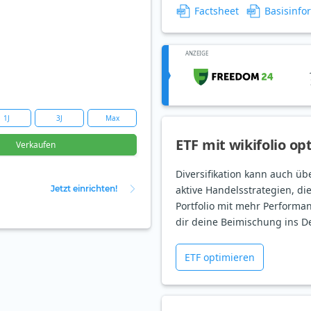
Factsheet
Basisinfo
ANZEIGE
1J
3J
Max
ETF mit wikifolio op
Verkaufen
Diversifikation kann auch üb
Jetzt einrichten!
aktive Handelsstrategien, di
Portfolio mit mehr Performan
dir deine Beimischung ins D
ETF optimieren