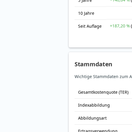
5 Jahre
10 Jahre
+187,20 %
Seit Auflage
Stammdaten
Wichtige Stammdaten zum Am
Gesamt­kosten­quote (TER)
Index­abbildung
Abbildungs­art
Ertrags­verwendung