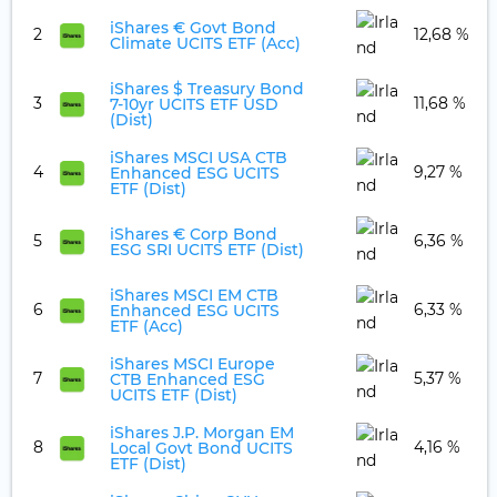
iShares € Govt Bond
2
12,68 %
Climate UCITS ETF (Acc)
iShares $ Treasury Bond
3
11,68 %
7-10yr UCITS ETF USD
(Dist)
iShares MSCI USA CTB
4
9,27 %
Enhanced ESG UCITS
ETF (Dist)
iShares € Corp Bond
5
6,36 %
ESG SRI UCITS ETF (Dist)
iShares MSCI EM CTB
6
6,33 %
Enhanced ESG UCITS
ETF (Acc)
iShares MSCI Europe
7
5,37 %
CTB Enhanced ESG
UCITS ETF (Dist)
iShares J.P. Morgan EM
8
4,16 %
Local Govt Bond UCITS
ETF (Dist)