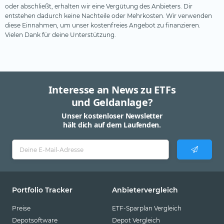
oder abschließt, erhalten wir eine Vergütung des Anbieters. Dir
entstehen dadurch keine Nachteile oder Mehrkosten. Wir verwenden
diese Einnahmen, um unser kostenfreies Angebot zu finanzieren.
Vielen Dank für deine Unterstützung.
Interesse an News zu ETFs
und Geldanlage?
Unser kostenloser Newsletter
hält dich auf dem Laufenden.
Portfolio Tracker
Anbietervergleich
Preise
ETF-Sparplan Vergleich
Depotsoftware
Depot Vergleich