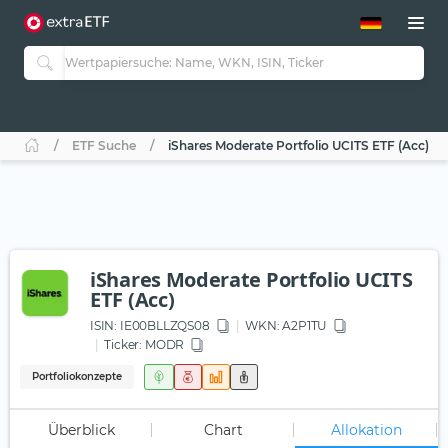
ETF-Guide 2.0
ETF-Explorer
Guide Aktive ETFs
Studien
Aktive ETFs
ETF Suche
iShares Moderate Portfolio UCITS ETF (Acc)
ETF-Sparpläne
Portfolio-ETFs
iShares Moderate Portfolio UCITS
ETF (Acc)
ISIN:
IE00BLLZQS08
WKN
: A2P1TU
Ticker:
MODR
Portfoliokonzepte
Überblick
Chart
Allokation