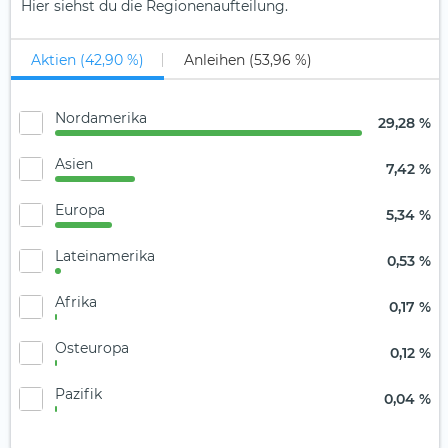
Hier siehst du die Regionenaufteilung.
Aktien (42,90 %)
Anleihen (53,96 %)
Nordamerika
29,28 %
Asien
7,42 %
Europa
5,34 %
Lateinamerika
0,53 %
Afrika
0,17 %
Osteuropa
0,12 %
Pazifik
0,04 %