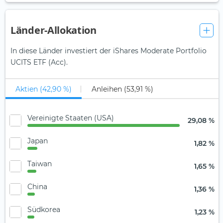
Länder-Allokation
In diese Länder investiert der iShares Moderate Portfolio
UCITS ETF (Acc).
Aktien (42,90 %)
Anleihen (53,91 %)
Vereinigte Staaten (USA)
29,08 %
Japan
1,82 %
Taiwan
1,65 %
China
1,36 %
Südkorea
1,23 %