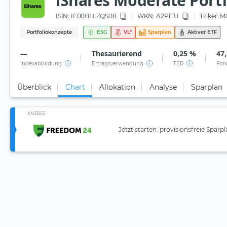
iShares Moderate Portf
ISIN:
IE00BLLZQS08
WKN
: A2P1TU
Ticker:
M
Portfoliokonzepte
ESG
VL
*
Sparplan
Aktiver ETF
—
Thesaurierend
0,25 %
47,
Indexabbildung
Ertragsverwendung
TER
Fon
Überblick
Chart
Allokation
Analyse
Sparplan
ANZEIGE
Jetzt starten: provisionsfreie Sparp