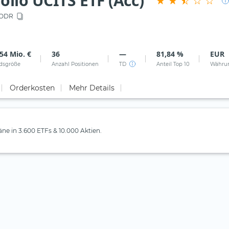
olio UCITS ETF (Acc)
ODR
54 Mio. €
36
—
81,84 %
EUR
dsgröße
Anzahl Positionen
TD
Anteil Top 10
Währu
Orderkosten
Mehr Details
läne in 3.600 ETFs & 10.000 Aktien.