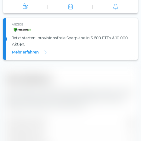
ANZEIGE
Jetzt starten: provisionsfreie Sparpläne in 3.600 ETFs & 10.000
Aktien.
Mehr erfahren
Diversifikation
Hier findest du die Anzahl der enthaltenen Werte und die
Zusammensetzung der Indexbestandteile des iShares
Moderate Portfolio UCITS ETF (Acc).
Enthaltene Werte
36
Aktienpositionen
0