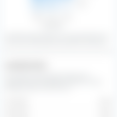
Niedrig
4,52 %
3,71 %
1,62 %
9,85 %
Niedrig
Mittel
Hoch
33,64 %
21,71 %
44,65 %
Zinssensibilität
Mit 29,85 % bilden Anleihen mit einer guten Bonität und
einer hohen Zinssensibilität den größten Portfolioanteil.
Laufzeitstruktur
Hier findest du die prozentuale Aufteilung der
Laufzeitstruktur der enthaltenen Anleihen im iShares
Moderate Portfolio UCITS ETF (Acc).
1 bis 3 Jahre
9,57 %
3 bis 5 Jahre
9,72 %