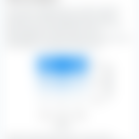
Die extraETF Anlagestil Box ist ein höchst nützliches
Instrument für die Portfoliokonstruktion. Die Box
klassifiziert den iShares Moderate Portfolio UCITS ETF
(Acc) entlang der vertikalen Achse nach der
Marktkapitalisierung und entlang der horizontalen Achse
nach Substanz- und Wachstumsmerkmalen.
Groß
24,32 %
32,17 %
25,23 %
Marktkapitalisierung
81,72 %
Mittel
5,39 %
7,91 %
4,35 %
17,65 %
Klein
0,21 %
0,32 %
0,10 %
0,63 %
Value
Blend
Growth
29,92 %
40,40 %
29,68 %
Aktienstil
Mit 32,17 % bilden Blend-Aktien mit einer großen