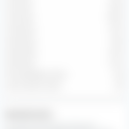
5 bis 7 Jahre
6,87 %
7 bis 10 Jahre
18,97 %
10 bis 15 Jahre
3,07 %
15 bis 20 Jahre
1,85 %
20 bis 30 Jahre
2,97 %
Über 30 Jahre
0,77 %
Durchs. Restlaufzeit in Jahren
8,22
Durchs. Duration in Jahren
5,91
Bonitätsstruktur
Hier siehst du die prozentuale Aufteilung der