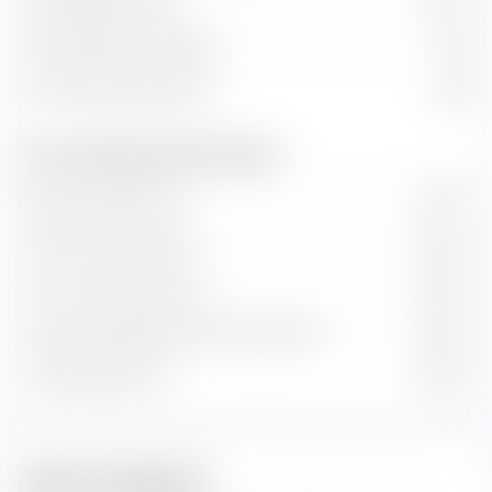
Dividendenrendite
1,65 %
Kurs/Cashflow-Verhältnis
13,13
Kurs/Umsatz-Verhältnis
2,98
Wert- und Wachstumsraten (Prognose)
Buchwertwachstum
7,49 %
Cash-Flow-Wachstum
10,42 %
Hist. Gewinnwachstum
11,06 %
Langfr. geschätztes Gewinn­wachstum
11,00 %
Umsatzwachstum
5,68 %
Aktien-Anlagestil