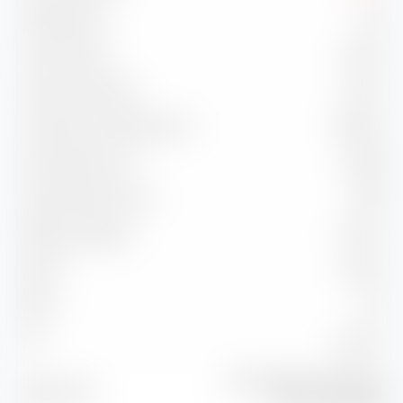
Sharpe Ratio
1,04
Treynor Ratio
5,89 %
Information Ratio
-0,42 %
Korrelation zu Benchmark
97,86 %
Capture Ratio Up
106,08
Capture Ratio Down
141,03
Batting Average
41,67 %
Alpha
-3,09 %
Beta
1,27
2
95,77 %
R
Morningstar EU Mod Gbl
Benchmark
Tgt Alloc NR EUR