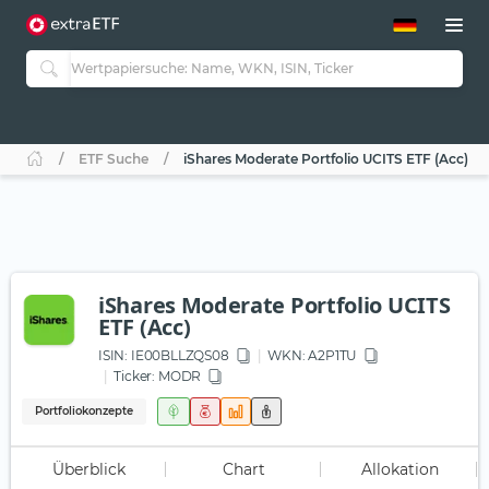
ETF-Guide 2.0
ETF-Explorer
Guide Aktive ETFs
Studien
Aktive ETFs
ETF Suche
iShares Moderate Portfolio UCITS ETF (Acc)
ETF-Sparpläne
Portfolio-ETFs
iShares Moderate Portfolio UCITS
ETF (Acc)
ISIN:
IE00BLLZQS08
WKN
: A2P1TU
Ticker:
MODR
Portfoliokonzepte
Überblick
Chart
Allokation