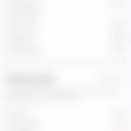
Nicht klassifiziert
6,44 %
Durchs. Bonität
—
Durchs. Kupon
3,69 %
Aktuelle Yield
3,98 %
Yield to Maturity
4,42 %
Risikokennzahlen
1 Jahr
Hier findest du wichtige Risikokennzahlen zum iShares
Moderate Portfolio UCITS ETF (Acc).
Volatilität
7,87 %
Max. Drawdown
-4,29 %