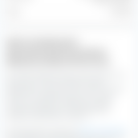
Stand
31.07.2026
iXLM im Handelsverlauf
(Monatsdurchschnitt) des iShares
Moderate Portfolio UCITS ETF (Acc)
Der iShares Moderate Portfolio UCITS ETF (Acc) hat mit
einem iXLM von 30,2 die niedrigsten impliziten
Handelskosten in der Zeit von 11:00 - 11:30 Uhr und 11:30 -
12:00 Uhr. Wir empfehlen daher den ETF zu diesen
Uhrzeiten an der Börse zu handeln. Die höchsten
impliziten Handelskosten mit 37,8 Basispunkten
entstehen zwischen 09:00 - 09:30 Uhr.
Die Deutsche Börse unterteilt zur
Berechnung des iXLM
den Handelstag in halbstündige Intervalle und ermittelt