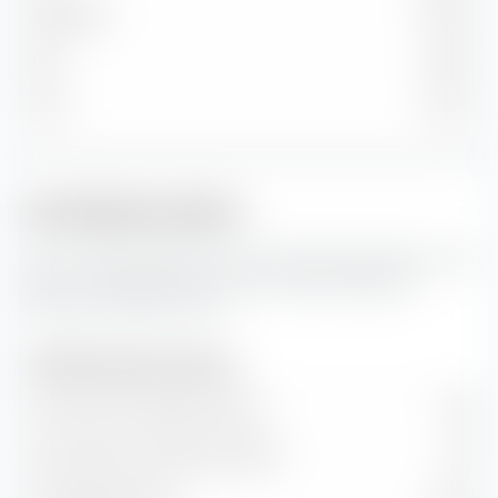
Mittelgroß
17,65 %
Klein
0,60 %
Micro
0,02 %
Portfoliokennzahlen
Das sind die Prognosen für die Portfoliokennzahlen sowie
Wert- und Wachstumsraten des iShares Moderate
Portfolio UCITS ETF (Acc).
Portfoliokennzahlen (Prognose)
Kurs-Gewinn-Verhältnis (KGV)
17,31
Kurs-Buchwert-Verhältnis (KBV)
3,31