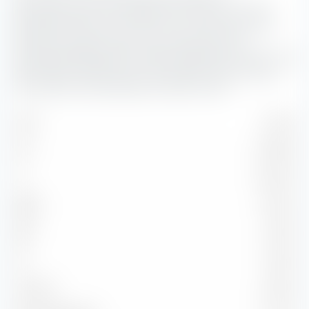
Bonitätsstruktur der enthaltenen Anleihen im iShares
Moderate Portfolio UCITS ETF (Acc). Je schlechter das
Rating der Bonität, desto höher das Risiko einer
Zahlungsunfähigkeit des entsprechenden Emittenten. Das
Bonitätsrisiko spielt eine umso größere Rolle, je länger
die Laufzeit der betreffenden Anleihen währt.
AAA
3,76 %
AA
45,48 %
A
22,44 %
BBB
12,14 %
BB
7,53 %
B
1,66 %
Unter B
0,55 %