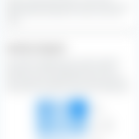
Marktkapitalisierung den größten Portfolio-Anteil.
Blend-
Aktien sind eine Kombination von Value- und Growth-
Aktien.
Anleihen-Anlagestil
Die extraETF Anlagestil Box ist ein höchst nützliches
Instrument für die Portfoliokonstruktion. Die Box
klassifiziert den iShares Moderate Portfolio UCITS ETF
(Acc) entlang der vertikalen Achse nach der Bonität und
entlang der horizontalen Achse nach der Zinssensibilität.
Hoch
15,92 %
8,78 %
29,85 %
54,55 %
Bonität
Mittel
13,19 %
9,22 %
13,19 %
35,60 %