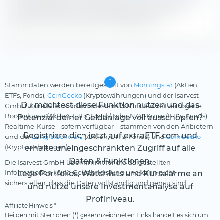
rückwirkend das iXLM. Je geringer das iXLM, desto
geringer sind die impliziten Handelskosten.
Stammdaten werden bereitgestellt von
Morningstar
(Aktien,
ETFs, Fonds),
CoinGecko
(Kryptowährungen) und der Isarvest
Du möchtest diese Funktion nutzen und das
GmbH. Kursdaten sind mindestens 15 Minuten zeitverzögerte
Börsenkurse (Aktien, ETFs, Fonds) oder NAV-Kurse (ETFs, Fonds).
Potenzial deiner Geldanlage voll ausschöpfen?
Realtime-Kurse – sofern verfügbar – stammen von den Anbietern
Registriere dich jetzt auf extraETF.com und
und der
Lang & Schwarz
(Aktien, ETFs, Fonds) und
CoinGecko
(Kryptowährungen).
erhalte uneingeschränkten Zugriff auf alle
Daten & Funktionen.
Die Isarvest GmbH übernimmt für die dargestellten
Informationen keine Gewährleistung und kann nicht
Lege Portfolios, Watchlists und Kursalarme an
sicherstellen, dass die Daten vollständig und genau sind.
und nutze unsere Investmentanalyse auf
Profiniveau.
Affiliate Hinweis *
Bei den mit Sternchen (*) gekennzeichneten Links handelt es sich um