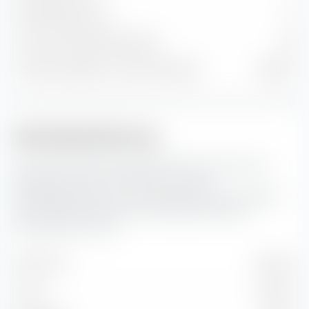
Anleihenpositionen
0
Cash und sonstige Positionen
36
% des Vermögens in Top 10 Positionen
81,84 %
Marktkapitalisierung
Hier siehst du die prozentuale Aufteilung des iShares
Moderate Portfolio UCITS ETF (Acc) nach
Marktkapitalisierung. Die Marktkapitalisierung spiegelt
den aktuellen Börsenwert eines börsennotierten
Unternehmens wider.
Sehr Groß
48,40 %
Groß
33,32 %