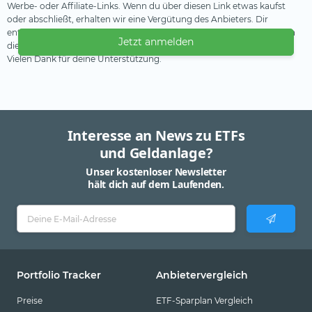
Werbe- oder Affiliate-Links. Wenn du über diesen Link etwas kaufst
oder abschließt, erhalten wir eine Vergütung des Anbieters. Dir
entstehen dadurch keine Nachteile oder Mehrkosten. Wir verwenden
Jetzt anmelden
diese Einnahmen, um unser kostenfreies Angebot zu finanzieren.
Vielen Dank für deine Unterstützung.
Interesse an News zu ETFs
und Geldanlage?
Unser kostenloser Newsletter
hält dich auf dem Laufenden.
Portfolio Tracker
Anbietervergleich
Preise
ETF-Sparplan Vergleich