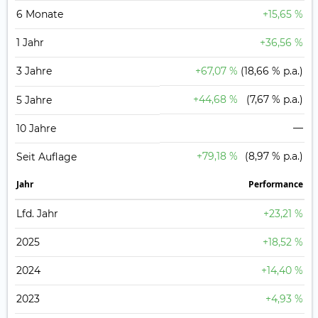
6 Monate
+15,65 %
1 Jahr
+36,56 %
3 Jahre
+67,07 %
(18,66 % p.a.)
+44,68 %
(7,67 % p.a.)
5 Jahre
—
10 Jahre
+79,18 %
(8,97 % p.a.)
Seit Auflage
Jahr
Perfor­mance
Lfd. Jahr
+23,21 %
2025
+18,52 %
2024
+14,40 %
2023
+4,93 %