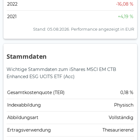
2022
-16,08 %
2021
+4,19 %
Stand: 05.08.2026.
Performance angezeigt in EUR
Stammdaten
Wichtige Stammdaten zum iShares MSCI EM CTB
Enhanced ESG UCITS ETF (Acc)
Gesamt­kosten­quote (TER)
0,18 %
Index­abbildung
Physisch
Abbildungs­art
Vollständig
Ertrags­verwendung
Thesaurierend