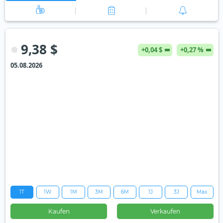
9,38 $
+0,04 $
+0,27 %
05.08.2026
1T
1W
1M
3M
6M
1J
3J
Max
Kaufen
Verkaufen