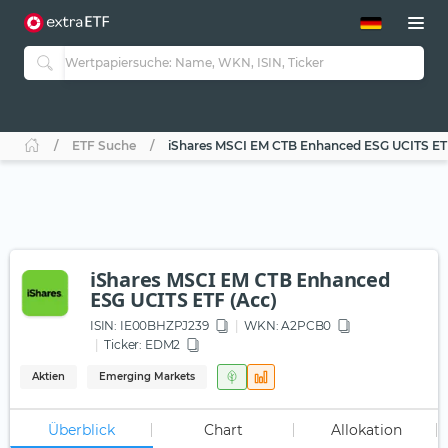
ETF-Guide 2.0
ETF-Explorer
Guide Aktive ETFs
Studien
Aktive ETFs
ETF Suche
iShares MSCI EM CTB Enhanced ESG UCITS ET
ETF-Sparpläne
Portfolio-ETFs
iShares MSCI EM CTB Enhanced
ESG UCITS ETF (Acc)
ISIN:
IE00BHZPJ239
WKN
: A2PCB0
Ticker:
EDM2
Aktien
Emerging Markets
Überblick
Chart
Allokation