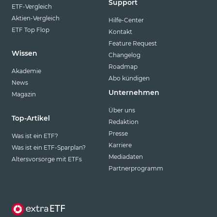
Support
ETF-Vergleich
Aktien-Vergleich
Hilfe-Center
ETF Top Flop
Kontakt
Feature Request
Wissen
Changelog
Roadmap
Akademie
Abo kündigen
News
Unternehmen
Magazin
Über uns
Top-Artikel
Redaktion
Presse
Was ist ein ETF?
Karriere
Was ist ein ETF-Sparplan?
Mediadaten
Altersvorsorge mit ETFs
Partnerprogramm