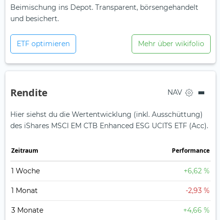
Beimischung ins Depot. Transparent, börsengehandelt
und besichert.
ETF optimieren
Mehr über wikifolio
Rendite
NAV
Hier siehst du die Wertentwicklung (inkl. Ausschüttung)
des iShares MSCI EM CTB Enhanced ESG UCITS ETF (Acc).
Zeit­raum
Perfor­mance
1 Woche
+6,62 %
1 Monat
-2,93 %
3 Monate
+4,66 %