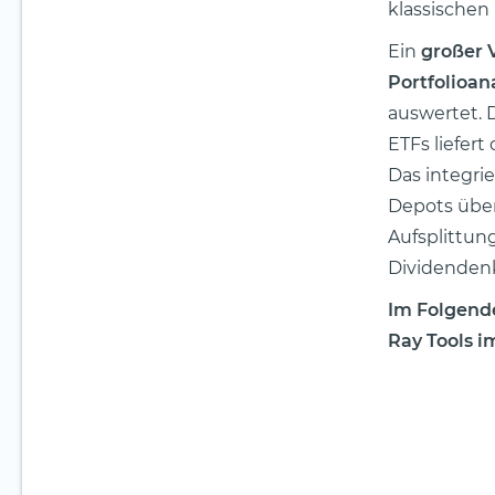
klassischen
Ein
großer V
Portfolioan
auswertet. 
ETFs liefert
Das integri
Depots über
Aufsplittung
Dividenden
Im Folgende
Ray Tools im