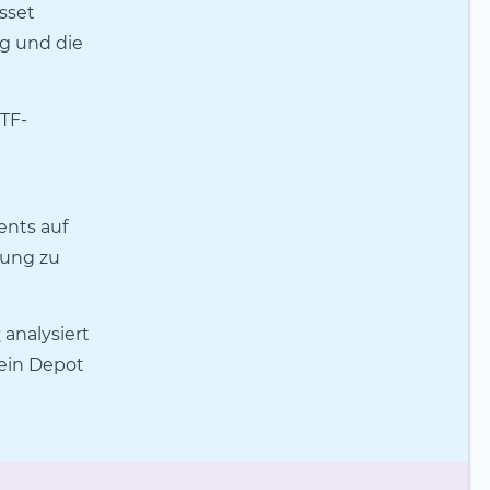
sset
ng und die
TF-
ents auf
uung zu
r
analysiert
dein Depot