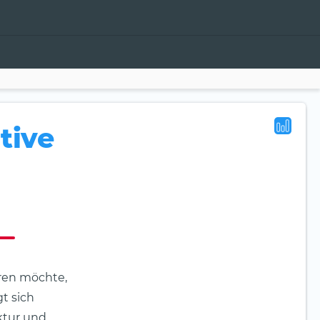
tive
eren möchte,
t sich
ktur und