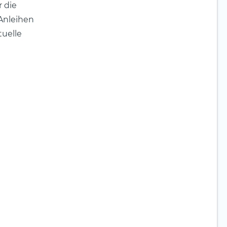
r die
Anleihen
tuelle