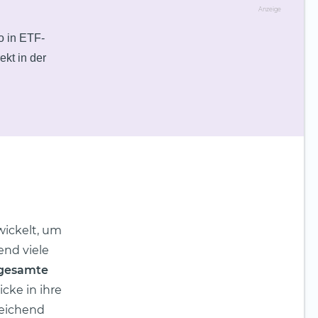
Anzeige
o in ETF-
kt in der
wickelt, um
nd viele
gesamte
icke in ihre
reichend