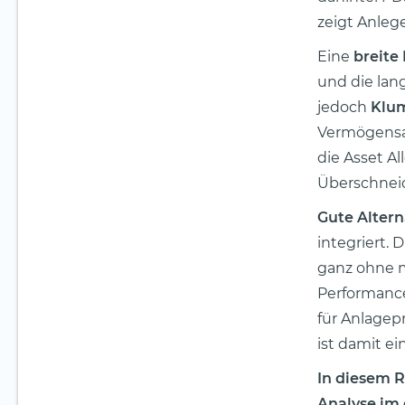
zeigt Anleger
Eine
breite 
und die lan
jedoch
Klum
Vermögensauf
die Asset A
Überschnei
Gute Altern
integriert. 
ganz ohne m
Performance
für Anlagep
ist damit ei
In diesem R
Analyse im 