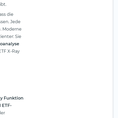
bt.
ass die
sen. Jede
e. Moderne
ienter: Sie
ioanalyse
aETF X-Ray
y Funktion
 ETF-
der