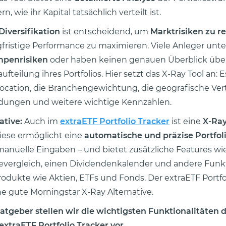
n, wie ihr Kapital tatsächlich verteilt ist.
Diversifikation
ist entscheidend, um
Marktrisiken zu r
gfristige Performance zu maximieren. Viele Anleger unt
penrisiken
oder haben keinen genauen Überblick über
teilung ihres Portfolios. Hier setzt das X-Ray Tool an: E
llocation, die Branchengewichtung, die geografische Ver
dungen und weitere wichtige Kennzahlen.
ative:
Auch im
extraETF Portfolio Tracker
ist eine
X-Ray
Diese ermöglicht eine
automatische und präzise Portfol
anuelle Eingaben – und bietet zusätzliche Features wi
vergleich, einen Dividendenkalender und andere Funkt
rodukte wie Aktien, ETFs und Fonds. Der extraETF Portfo
ne gute Morningstar X-Ray Alternative.
atgeber stellen wir die wichtigsten Funktionalitäten 
extraETF Portfolio Tracker vor.