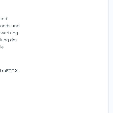
 und
Fonds und
bewertung.
lung des
ie
traETF X-