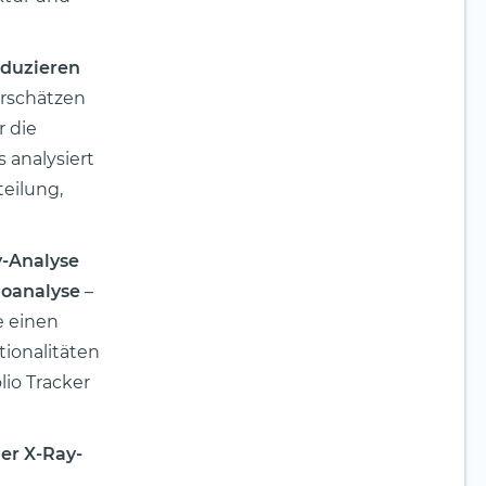
eduzieren
erschätzen
 die
s analysiert
teilung,
-Analyse
ioanalyse
–
e einen
ionalitäten
lio Tracker
der X-Ray-