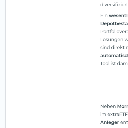
diversifizi
Ein
wesentl
Depotbestä
Portfoliove
Lösungen w
sind direkt
automatisc
Tool ist dam
Neben
Morn
im extraETF 
Anleger
ent