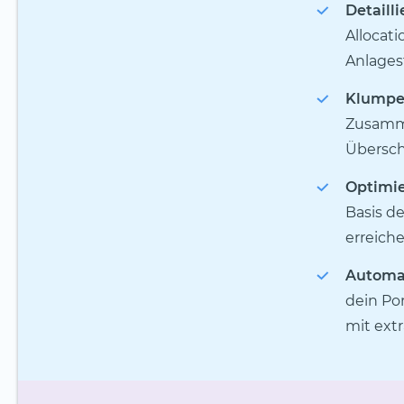
Detailli
Allocat
Anlagest
Klumpen
Zusamme
Übersch
Optimie
Basis d
erreiche
Automat
dein Po
mit ext