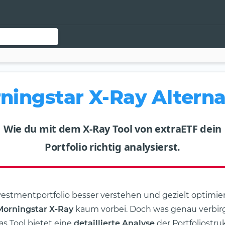
ningstar X-Ray Alterna
Wie du mit dem X-Ray Tool von extraETF dein
Portfolio richtig analysierst.
vestmentportfolio besser verstehen und gezielt optimi
Morningstar X-Ray
kaum vorbei. Doch was genau verbirg
as Tool bietet eine
detaillierte Analyse
der Portfoliostru