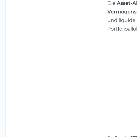
Die
Asset-A
Vermögensa
und liquide 
Portfolioall