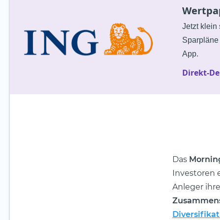
Wertpap
Jetzt klein
Sparpläne 
App.
Direkt-De
Das
Morning
Investoren 
Anleger ihre
Zusammens
Diversifika