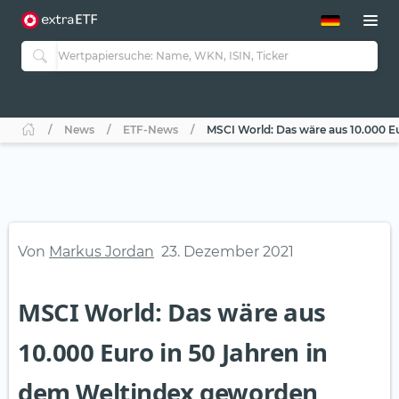
ETF-Guide 2.0
ETF-Explorer
Guide Aktive ETFs
Studien
Aktive ETFs
News
ETF-News
MSCI World: Das wäre aus 10.000 E
ETF-Sparpläne
Portfolio-ETFs
Von
Markus Jordan
23. Dezember 2021
MSCI World: Das wäre aus
10.000 Euro in 50 Jahren in
dem Weltindex geworden