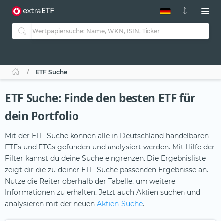
ETF-Guide 2.0
ETF-Explorer
Guide Aktive ETFs
Studien
Aktive ETFs
ETF Suche
ETF-Sparpläne
Portfolio-ETFs
ETF Suche: Finde den besten ETF für
dein Portfolio
Mit der ETF-Suche können alle in Deutschland handelbaren
ETFs und ETCs gefunden und analysiert werden. Mit Hilfe der
Filter kannst du deine Suche eingrenzen. Die Ergebnisliste
zeigt dir die zu deiner ETF-Suche passenden Ergebnisse an.
Nutze die Reiter oberhalb der Tabelle, um weitere
Informationen zu erhalten. Jetzt auch Aktien suchen und
analysieren mit der neuen
Aktien-Suche
.