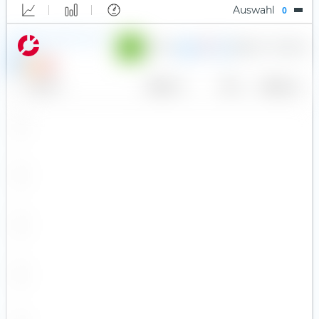
JP Morgan (107)
Auswahl
0
Short Leveraged
Jupiter AM
iShares Core S&P 500 UCITS
0,07 %
135.016
721,31 €
ETF (Acc)
USD
P
KraneShares
Leonteq
Name
Anbieter
TER
Währung
Leverage Shares
LGIM (46)
Lunate
Market Access
Melanion
Middlefield
Nordea
nxtAssets
onemarkets
Ossiam