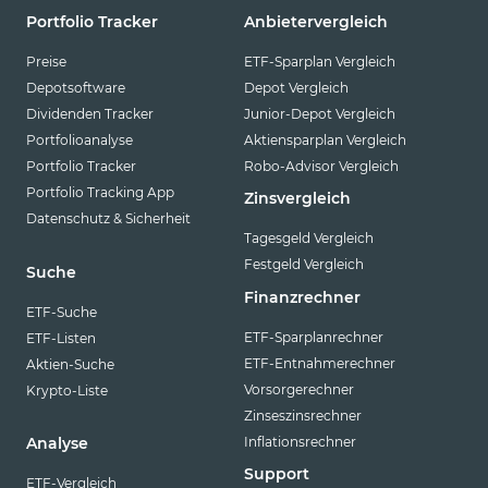
Portfolio Tracker
Anbietervergleich
Preise
ETF-Sparplan Vergleich
Depotsoftware
Depot Vergleich
Dividenden Tracker
Junior-Depot Vergleich
Portfolioanalyse
Aktiensparplan Vergleich
Portfolio Tracker
Robo-Advisor Vergleich
Portfolio Tracking App
Zinsvergleich
Datenschutz & Sicherheit
Tagesgeld Vergleich
Festgeld Vergleich
Suche
Finanzrechner
ETF-Suche
ETF-Sparplanrechner
ETF-Listen
ETF-Entnahmerechner
Aktien-Suche
Vorsorgerechner
Krypto-Liste
Zinseszinsrechner
Inflationsrechner
Analyse
Support
ETF-Vergleich