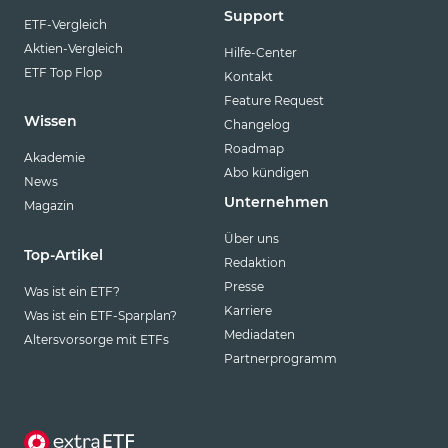
Support
ETF-Vergleich
Aktien-Vergleich
Hilfe-Center
ETF Top Flop
Kontakt
Feature Request
Wissen
Changelog
Roadmap
Akademie
Abo kündigen
News
Unternehmen
Magazin
Über uns
Top-Artikel
Redaktion
Presse
Was ist ein ETF?
Karriere
Was ist ein ETF-Sparplan?
Mediadaten
Altersvorsorge mit ETFs
Partnerprogramm