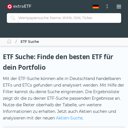
ETF-Guide 2.0
ETF-Explorer
Guide Aktive ETFs
Studien
Aktive ETFs
ETF Suche
ETF-Sparpläne
Portfolio-ETFs
ETF Suche: Finde den besten ETF für
dein Portfolio
Mit der ETF-Suche können alle in Deutschland handelbaren
ETFs und ETCs gefunden und analysiert werden. Mit Hilfe der
Filter kannst du deine Suche eingrenzen. Die Ergebnisliste
zeigt dir die zu deiner ETF-Suche passenden Ergebnisse an.
Nutze die Reiter oberhalb der Tabelle, um weitere
Informationen zu erhalten. Jetzt auch Aktien suchen und
analysieren mit der neuen
Aktien-Suche
.