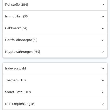
Rohstoffe (284)
Immobilien (36)
Geldmarkt (34)
Portfoliokonzepte (51)
Kryptowährungen (164)
Indexauswahl
Indexauswahl
Themen-ETFs
Alternde Gesellschaft
Smart-Beta-ETFs
Automobilbranche
Buyback
ETF-Empfehlungen
Banken
Equal Weight