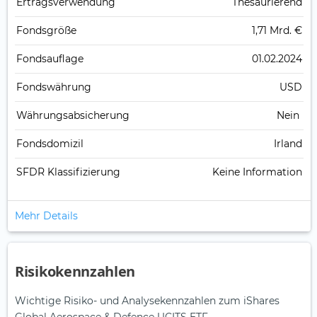
Ertrags­verwendung
Thesaurierend
Fonds­größe
1,71 Mrd. €
Fonds­auflage
01.02.2024
Fonds­währung
USD
Währungsabsicherung
Nein
Fondsdomizil
Irland
SFDR Klassifizierung
Keine Information
Mehr Details
Risikokennzahlen
Wichtige Risiko- und Analysekennzahlen zum iShares