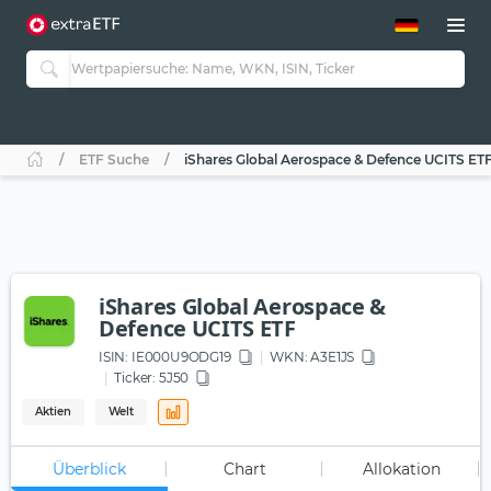
ETF-Guide 2.0
ETF-Explorer
Guide Aktive ETFs
Studien
Aktive ETFs
ETF Suche
iShares Global Aerospace & Defence UCITS ET
ETF-Sparpläne
Portfolio-ETFs
iShares Global Aerospace &
Defence UCITS ETF
ISIN:
IE000U9ODG19
WKN
: A3E1JS
Ticker:
5J50
Aktien
Welt
Überblick
Chart
Allokation