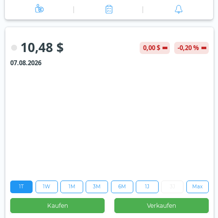
10,48 $
0,00 $
-0,20 %
07.08.2026
1T
1W
1M
3M
6M
1J
3J
Max
Kaufen
Verkaufen