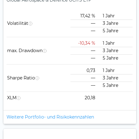
Global Aerospace & Defence UCITS ETF
17,42 %
1 Jahr
Volatilität
—
3 Jahre
—
5 Jahre
-10,34 %
1 Jahr
max. Drawdown
—
3 Jahre
—
5 Jahre
0,73
1 Jahr
Sharpe Ratio
—
3 Jahre
—
5 Jahre
XLM
20,18
Weitere Portfolio- und Risikokennzahlen