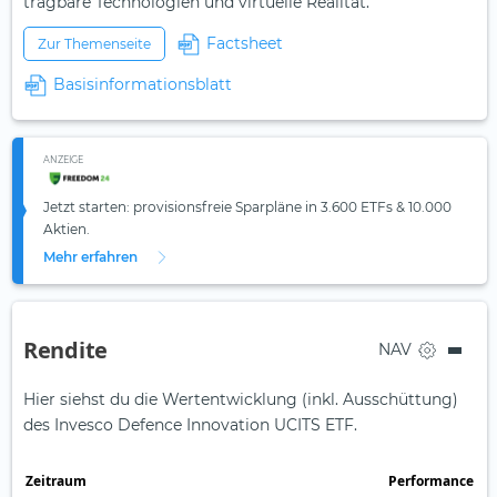
tragbare Technologien und virtuelle Realität.
Factsheet
Zur Themenseite
Basisinformationsblatt
ANZEIGE
Jetzt starten: provisionsfreie Sparpläne in 3.600 ETFs & 10.000
Aktien.
Mehr erfahren
Rendite
NAV
Hier siehst du die Wertentwicklung (inkl. Ausschüttung)
des Invesco Defence Innovation UCITS ETF.
Zeit­raum
Perfor­mance