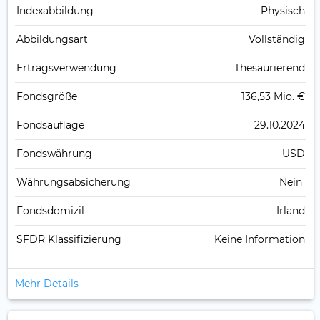
Index­abbildung
Physisch
Abbildungs­art
Vollständig
Ertrags­verwendung
Thesaurierend
Fonds­größe
136,53 Mio. €
Fonds­auflage
29.10.2024
Fonds­währung
USD
Währungsabsicherung
Nein
Fondsdomizil
Irland
SFDR Klassifizierung
Keine Information
Mehr Details