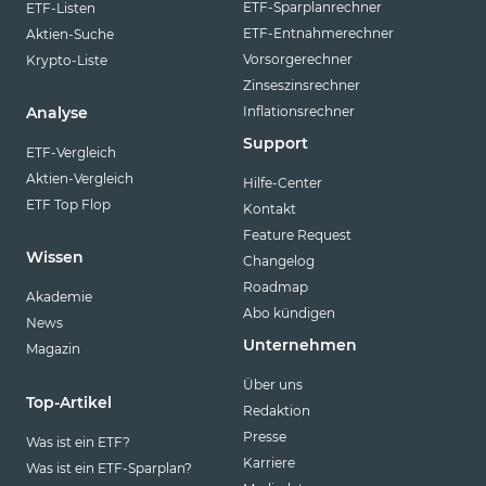
ETF-Sparplanrechner
ETF-Listen
ETF-Entnahmerechner
Aktien-Suche
Vorsorgerechner
Krypto-Liste
Zinseszinsrechner
Inflationsrechner
Analyse
Support
ETF-Vergleich
Aktien-Vergleich
Hilfe-Center
ETF Top Flop
Kontakt
Feature Request
Wissen
Changelog
Roadmap
Akademie
Abo kündigen
News
Unternehmen
Magazin
Über uns
Top-Artikel
Redaktion
Presse
Was ist ein ETF?
Karriere
Was ist ein ETF-Sparplan?