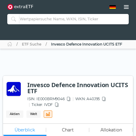
ETF-Guide 2.0
ETF-Explorer
Guide Aktive ETFs
Studien
Aktive ETFs
ETF Suche
Invesco Defence Innovation UCITS ETF
ETF-Sparpläne
Portfolio-ETFs
Invesco Defence Innovation UCITS
ETF
ISIN:
IE000BRM9046
WKN
: A40J95
Ticker:
IVDF
Aktien
Welt
Überblick
Chart
Allokation