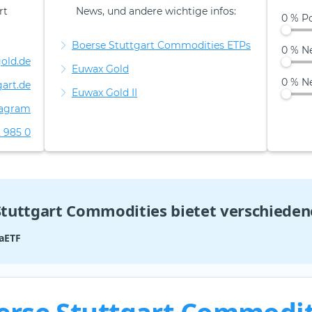
rt
News, und andere wichtige infos:
0 % Po
Boerse Stuttgart Commodities ETPs
0 % N
old.de
Euwax Gold
0 % N
art.de
Euwax Gold II
tagram
2 985 0
Stuttgart Commodities bietet verschieden
aETF