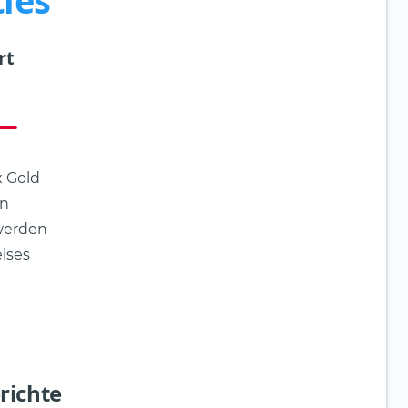
ies
rt
 Gold
in
 werden
eises
richte