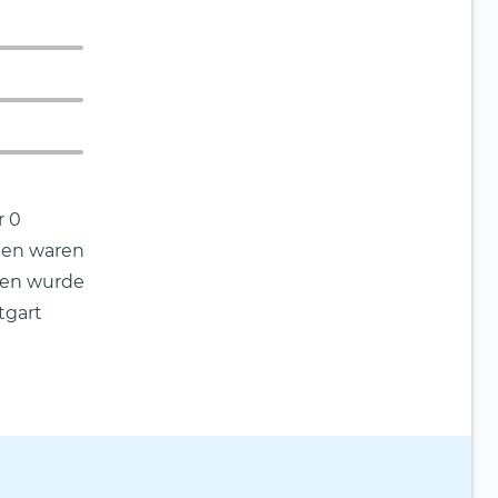
r 0
gen waren
ngen wurde
tgart