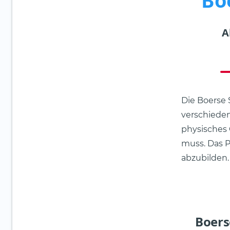
Bo
A
Die Boerse
verschieden
physisches 
muss. Das P
abzubilden.
Boers