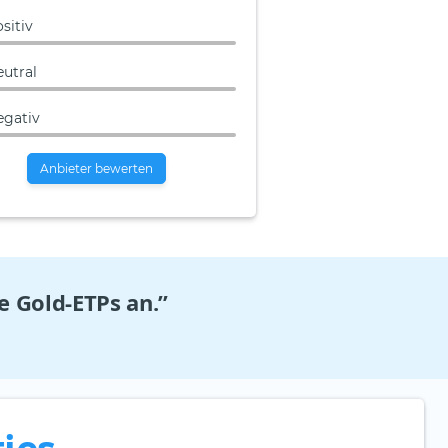
sitiv
eutral
egativ
Anbieter bewerten
e Gold-ETPs an.”