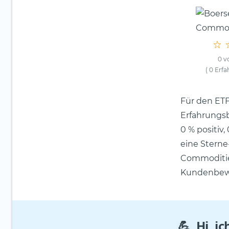
0 v
( 0 Erf
Für den ET
Erfahrungs
0 % positiv
eine Sterne
Commodities
Kundenbewe
💪
Hi, i