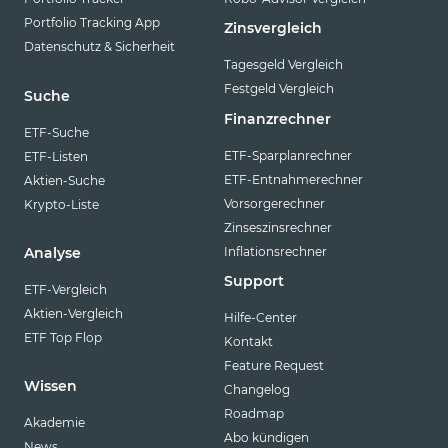
Portfolio Tracking App
Zinsvergleich
Datenschutz & Sicherheit
Tagesgeld Vergleich
Festgeld Vergleich
Suche
Finanzrechner
ETF-Suche
ETF-Sparplanrechner
ETF-Listen
ETF-Entnahmerechner
Aktien-Suche
Vorsorgerechner
Krypto-Liste
Zinseszinsrechner
Inflationsrechner
Analyse
Support
ETF-Vergleich
Aktien-Vergleich
Hilfe-Center
ETF Top Flop
Kontakt
Feature Request
Wissen
Changelog
Roadmap
Akademie
Abo kündigen
News