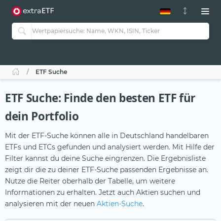
ETF-Guide 2.0
ETF-Explorer
Guide Aktive ETFs
Studien
Aktive ETFs
ETF Suche
ETF-Sparpläne
Portfolio-ETFs
ETF Suche: Finde den besten ETF für
dein Portfolio
Mit der ETF-Suche können alle in Deutschland handelbaren
ETFs und ETCs gefunden und analysiert werden. Mit Hilfe der
Filter kannst du deine Suche eingrenzen. Die Ergebnisliste
zeigt dir die zu deiner ETF-Suche passenden Ergebnisse an.
Nutze die Reiter oberhalb der Tabelle, um weitere
Informationen zu erhalten. Jetzt auch Aktien suchen und
analysieren mit der neuen
Aktien-Suche
.