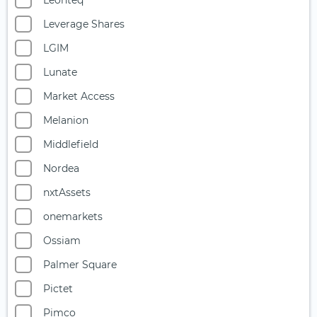
Leonteq
Starke Marken
Leverage Shares
Telekommunikation
LGIM
Uran
Lunate
Versicherer
Market Access
Versorger
Melanion
Wasser
Middlefield
Wasserstoff
Nordea
Windenergie
nxtAssets
onemarkets
Ossiam
Palmer Square
Pictet
Pimco