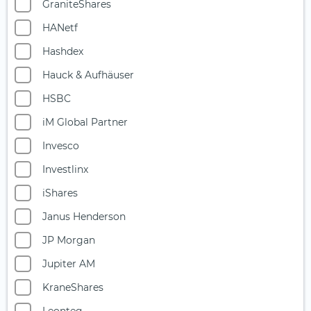
GraniteShares
Multi-Asset
HANetf
Nahrungsmittel- und Getränkeindustrie
Hashdex
Ölaktien
Hauck & Aufhäuser
Photonik
HSBC
Private Equity
iM Global Partner
Quantencomputing
Invesco
Reise & Freizeit
Investlinx
Robotik
iShares
Rüstungsindustrie
Janus Henderson
Seltene Erden
JP Morgan
Silberminen
Jupiter AM
Smart City
KraneShares
Solarenergie