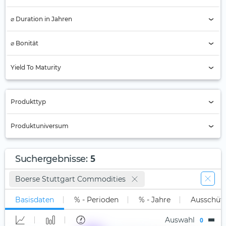
⌀ Duration in Jahren
⌀ Bonität
AAA
Yield To Maturity
AA
A
Produkttyp
BBB
Nur Active ETFs (0)
Produktuniversum
BB
ETC (5)
B
Alle
ETF
5
Suchergebnisse
:
Unter B
Long-Only (1x)
Stock Tracker
Boerse Stuttgart Commodities
Nicht klassifiziert (5)
Long Leveraged
Basisdaten
% - Perioden
% - Jahre
Ausschüt
Short
Auswahl
0
Short Leveraged