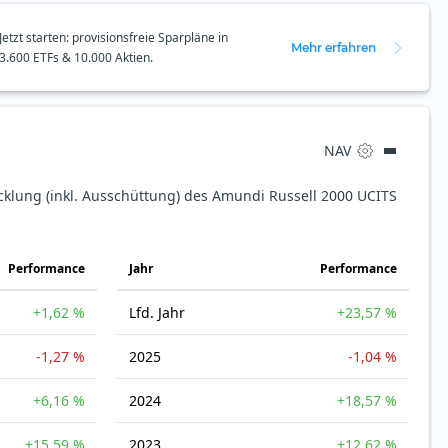
Jetzt starten: provisionsfreie Sparpläne in
Mehr erfahren
3.600 ETFs & 10.000 Aktien.
NAV
icklung (inkl. Ausschüttung) des Amundi Russell 2000 UCITS
Perfor­mance
Jahr
Perfor­mance
+1,62 %
Lfd. Jahr
+23,57 %
-1,27 %
2025
-1,04 %
+6,16 %
2024
+18,57 %
+15,59 %
2023
+12,62 %