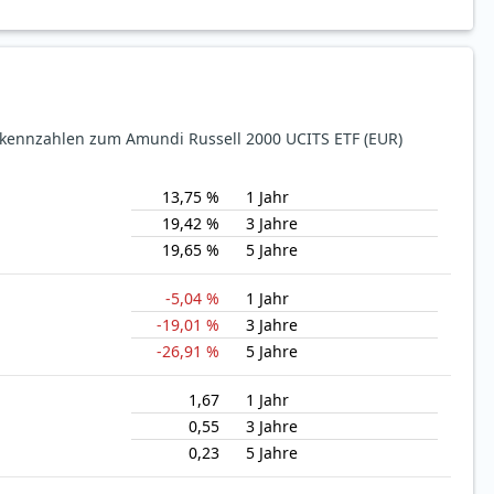
ekennzahlen zum Amundi Russell 2000 UCITS ETF (EUR)
13,75 %
1 Jahr
19,42 %
3 Jahre
19,65 %
5 Jahre
-5,04 %
1 Jahr
-19,01 %
3 Jahre
-26,91 %
5 Jahre
1,67
1 Jahr
0,55
3 Jahre
0,23
5 Jahre