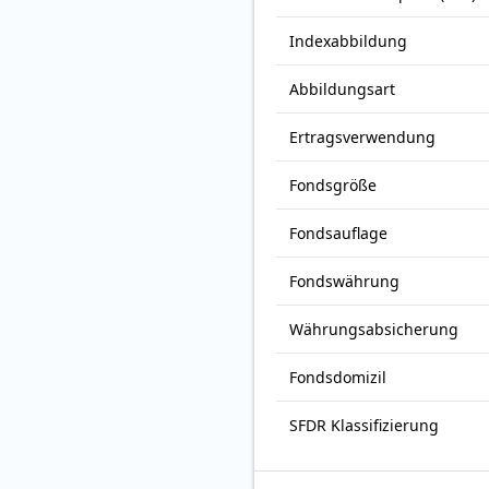
Index­abbildung
Abbildungs­art
Ertrags­verwendung
Fonds­größe
Fonds­auflage
Fonds­währung
Währungsabsicherung
Fondsdomizil
SFDR Klassifizierung