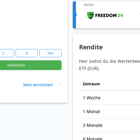
ANZEIGE
Rendite
1J
3J
Max
Hier siehst du die Wertentw
Verkaufen
ETF (EUR).
Zeit­raum
Jetzt einrichten!
1 Woche
1 Monat
3 Monate
6 Monate