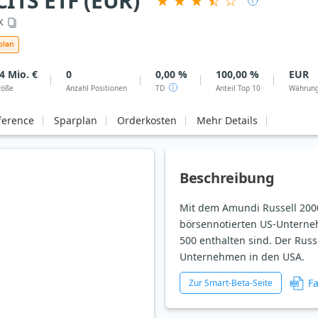
ITS ETF (EUR)
K
plan
4 Mio. €
0
0,00 %
100,00 %
EUR
röße
Anzahl Positionen
TD
Anteil Top 10
Währun
ference
Sparplan
Orderkosten
Mehr Details
Beschreibung
Mit dem Amundi Russell 2000
börsennotierten US-Unterneh
500 enthalten sind. Der Russ
Unternehmen in den USA.
F
Zur Smart-Beta-Seite