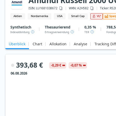
Amundi Russell 2000 UC
ISIN:
LU1681038672
WKN
: A2H582
Ticker:
RS2
Aktien
Nordamerika
USA
Small Cap
VL
*
Spar
Synthetisch
Thesaurierend
0,35 %
788,5
Indexabbildung
Ertragsverwendung
TER
Fondsg
Überblick
Chart
Allokation
Analyse
Tracking Dif
393,68 €
-0,29 €
-0,07 %
06.08.2026