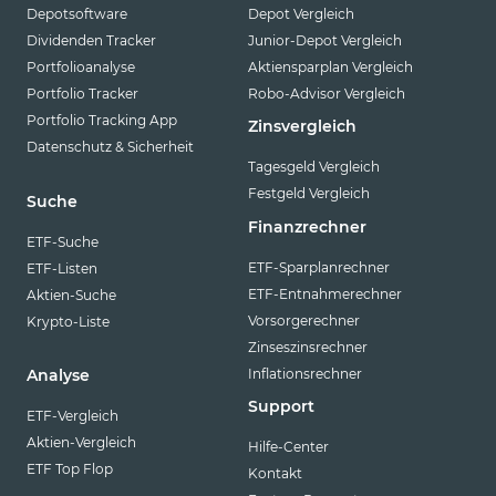
Depotsoftware
Depot Vergleich
Dividenden Tracker
Junior-Depot Vergleich
Portfolioanalyse
Aktiensparplan Vergleich
Portfolio Tracker
Robo-Advisor Vergleich
Portfolio Tracking App
Zinsvergleich
Datenschutz & Sicherheit
Tagesgeld Vergleich
Festgeld Vergleich
Suche
Finanzrechner
ETF-Suche
ETF-Sparplanrechner
ETF-Listen
ETF-Entnahmerechner
Aktien-Suche
Vorsorgerechner
Krypto-Liste
Zinseszinsrechner
Inflationsrechner
Analyse
Support
ETF-Vergleich
Aktien-Vergleich
Hilfe-Center
ETF Top Flop
Kontakt