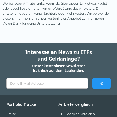
Werbe- oder Affiliate-Links. Wenn du über diesen Link etwas kaufst
oder abschließt, erhalten wir eine Vergütung des Anbieters. Dir
entstehen dadurch keine Nachteile oder Mehrkosten. Wir verwenden
diese Einnahmen, um unser kostenfreies Angebot zu finanzieren.
Vielen Dank für deine Unterstützung.
Interesse an News zu ETFs
und Geldanlage?
Unser kostenloser Newsletter
hält dich auf dem Laufenden.
Portfolio Tracker
Anbietervergleich
Preise
ETF-Sparplan Vergleich