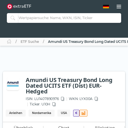
ETF-Guide 2.0
ETF-Explorer
Guide Aktive ETFs
Studien
Aktive ETFs
ETF Suche
Amundi US Treasury Bond Long Dated UCITS 
ETF-Sparpläne
Portfolio-ETFs
Amundi US Treasury Bond Long
Dated UCITS ETF (Dist) EUR-
Hedged
ISIN:
LU1407890976
WKN
: LYX00A
Ticker:
U10H
Anleihen
Nordamerika
USA
€