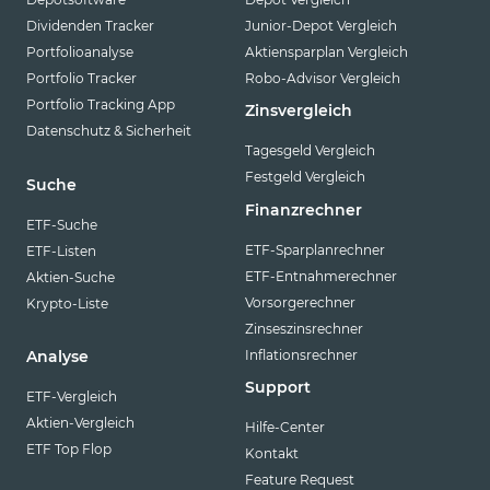
Dividenden Tracker
Junior-Depot Vergleich
Portfolioanalyse
Aktiensparplan Vergleich
Portfolio Tracker
Robo-Advisor Vergleich
Portfolio Tracking App
Zinsvergleich
Datenschutz & Sicherheit
Tagesgeld Vergleich
Festgeld Vergleich
Suche
Finanzrechner
ETF-Suche
ETF-Sparplanrechner
ETF-Listen
ETF-Entnahmerechner
Aktien-Suche
Vorsorgerechner
Krypto-Liste
Zinseszinsrechner
Inflationsrechner
Analyse
Support
ETF-Vergleich
Aktien-Vergleich
Hilfe-Center
ETF Top Flop
Kontakt
Feature Request