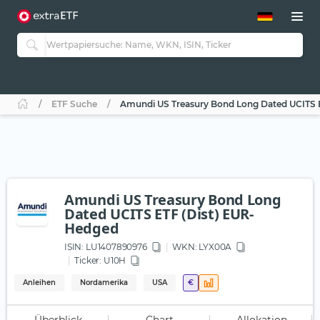
ETF-Guide 2.0
ETF-Explorer
Guide Aktive ETFs
Studien
Aktive ETFs
ETF Suche
Amundi US Treasury Bond Long Dated UCITS 
ETF-Sparpläne
Portfolio-ETFs
Amundi US Treasury Bond Long
Dated UCITS ETF (Dist) EUR-
Hedged
ISIN:
LU1407890976
WKN
: LYX00A
Ticker:
U10H
Anleihen
Nordamerika
USA
€