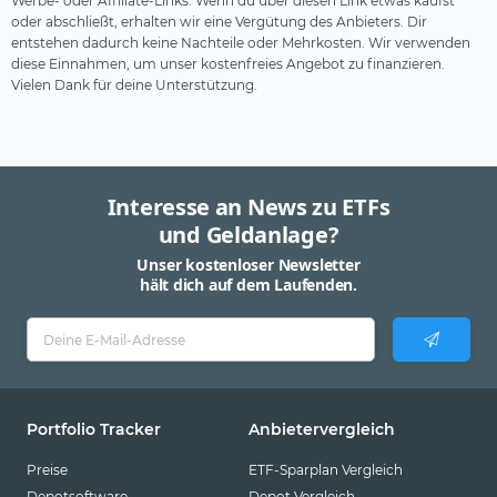
Werbe- oder Affiliate-Links. Wenn du über diesen Link etwas kaufst
oder abschließt, erhalten wir eine Vergütung des Anbieters. Dir
entstehen dadurch keine Nachteile oder Mehrkosten. Wir verwenden
diese Einnahmen, um unser kostenfreies Angebot zu finanzieren.
Vielen Dank für deine Unterstützung.
Interesse an News zu ETFs
und Geldanlage?
Unser kostenloser Newsletter
hält dich auf dem Laufenden.
Portfolio Tracker
Anbietervergleich
Preise
ETF-Sparplan Vergleich
Depotsoftware
Depot Vergleich