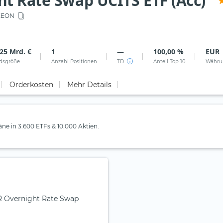
t Rate Swap UCITS ETF (Acc)
XEON
25 Mrd. €
1
—
100,00 %
EUR
dsgröße
Anzahl Positionen
TD
Anteil Top 10
Währu
Orderkosten
Mehr Details
läne in 3.600 ETFs & 10.000 Aktien.
UR Overnight Rate Swap