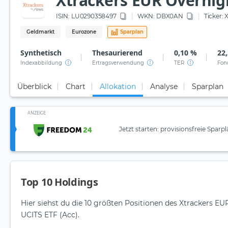
Xtrackers EUR Overnigh
ISIN:
LU0290358497
WKN
: DBX0AN
Ticker:
Geldmarkt
Eurozone
Sparplan
Synthetisch
Thesaurierend
0,10 %
22,
Indexabbildung
Ertragsverwendung
TER
Fon
Überblick
Chart
Allokation
Analyse
Sparplan
ANZEIGE
Jetzt starten: provisionsfreie Sparp
Top 10 Holdings
Hier siehst du die 10 größten Positionen des Xtrackers E
UCITS ETF (Acc).