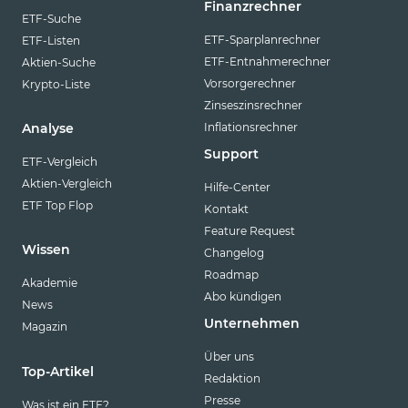
Finanzrechner
ETF-Suche
ETF-Sparplanrechner
ETF-Listen
ETF-Entnahmerechner
Aktien-Suche
Vorsorgerechner
Krypto-Liste
Zinseszinsrechner
Inflationsrechner
Analyse
Support
ETF-Vergleich
Aktien-Vergleich
Hilfe-Center
ETF Top Flop
Kontakt
Feature Request
Wissen
Changelog
Roadmap
Akademie
Abo kündigen
News
Unternehmen
Magazin
Über uns
Top-Artikel
Redaktion
Presse
Was ist ein ETF?