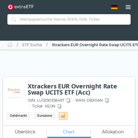
ETF-Guide 2.0
ETF-Explorer
Guide Aktive ETFs
Studien
Aktive ETFs
ETF Suche
Xtrackers EUR Overnight Rate Swap UCITS ETF
ETF-Sparpläne
Portfolio-ETFs
Xtrackers EUR Overnight Rate
Swap UCITS ETF (Acc)
ISIN:
LU0290358497
WKN
: DBX0AN
Ticker:
XEON
Geldmarkt
Eurozone
Überblick
Chart
Allokation