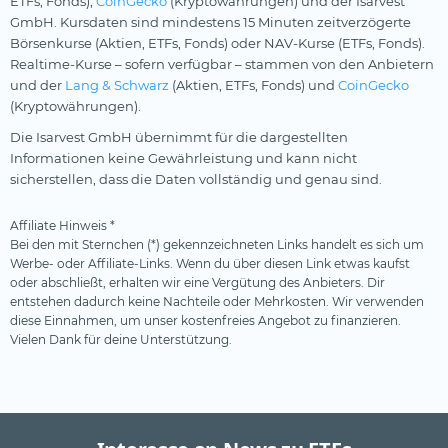
ETFs, Fonds),
CoinGecko
(Kryptowährungen) und der Isarvest
GmbH. Kursdaten sind mindestens 15 Minuten zeitverzögerte
Börsenkurse (Aktien, ETFs, Fonds) oder NAV-Kurse (ETFs, Fonds).
Realtime-Kurse – sofern verfügbar – stammen von den Anbietern
und der
Lang & Schwarz
(Aktien, ETFs, Fonds) und
CoinGecko
(Kryptowährungen).
Die Isarvest GmbH übernimmt für die dargestellten
Informationen keine Gewährleistung und kann nicht
sicherstellen, dass die Daten vollständig und genau sind.
Affiliate Hinweis *
Bei den mit Sternchen (*) gekennzeichneten Links handelt es sich um
Werbe- oder Affiliate-Links. Wenn du über diesen Link etwas kaufst
oder abschließt, erhalten wir eine Vergütung des Anbieters. Dir
entstehen dadurch keine Nachteile oder Mehrkosten. Wir verwenden
diese Einnahmen, um unser kostenfreies Angebot zu finanzieren.
Vielen Dank für deine Unterstützung.