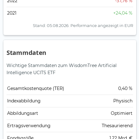
2022
-37,76 %
2021
+24,04 %
Stand: 05.08.2026.
Performance angezeigt in EUR
Stammdaten
Wichtige Stammdaten zum WisdomTree Artificial
Intelligence UCITS ETF
Gesamt­kosten­quote (TER)
0,40 %
Index­abbildung
Physisch
Abbildungs­art
Optimiert
Ertrags­verwendung
Thesaurierend
Fonds­größe
1,22 Mrd. €