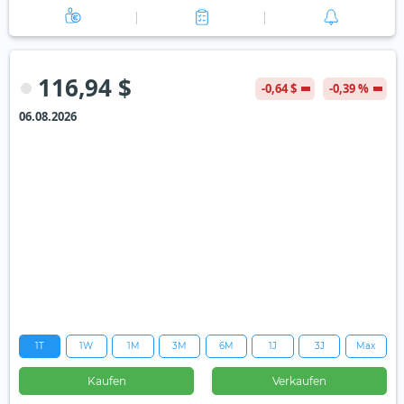
116,94 $
-0,64 $
-0,39 %
06.08.2026
1T
1W
1M
3M
6M
1J
3J
Max
Kaufen
Verkaufen