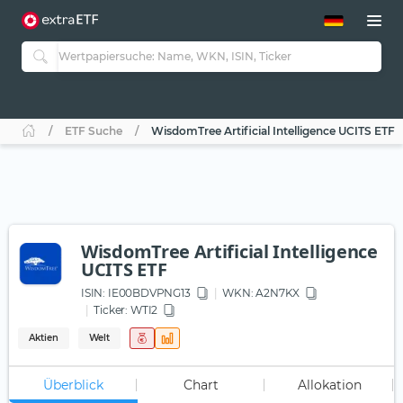
ETF-Guide 2.0
ETF-Explorer
Guide Aktive ETFs
Studien
Aktive ETFs
ETF Suche
WisdomTree Artificial Intelligence UCITS ETF
ETF-Sparpläne
Portfolio-ETFs
WisdomTree Artificial Intelligence
UCITS ETF
ISIN:
IE00BDVPNG13
WKN
: A2N7KX
Ticker:
WTI2
Aktien
Welt
Überblick
Chart
Allokation