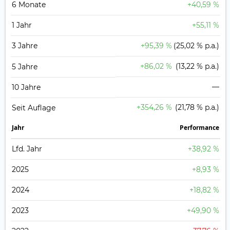
6 Monate
+40,59 %
1 Jahr
+55,11 %
3 Jahre
+95,39 %
(25,02 % p.a.)
+86,02 %
(13,22 % p.a.)
5 Jahre
—
10 Jahre
+354,26 %
(21,78 % p.a.)
Seit Auflage
Jahr
Perfor­mance
Lfd. Jahr
+38,92 %
2025
+8,93 %
2024
+18,82 %
2023
+49,90 %