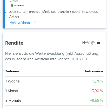
ANZEIGE
Jetzt starten: provisionsfreie Sparpläne in 3.600 ETFs & 10.000
Aktien.
Mehr erfahren
Rendite
NAV
Hier siehst du die Wertentwicklung (inkl. Ausschüttung)
des WisdomTree Artificial Intelligence UCITS ETF.
Zeit­raum
Perfor­mance
1 Woche
+12,71 %
1 Monat
-3,90 %
3 Monate
+9,56 %