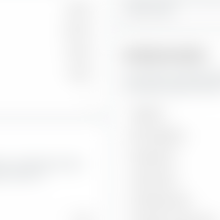
16,66 %
Portfolio-Anteil.
69,55 %
12,96 %
Risikokennzahlen
0,83 %
Hier findest du wichtige Ri
Telecommunications UCITS E
—
Volatilität
Max. Drawdown
Sharpe Ratio
Wert- und Wachstumsraten
ns UCITS ETF.
Treynor Ratio
Information Ratio