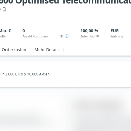
600 Optimised Telecommunicat
Q
Mio. €
0
—
100,00 %
EUR
röße
Anzahl Positionen
TD
Anteil Top 10
Währung
Orderkosten
Mehr Details
e in 3.600 ETFs & 10.000 Aktien.
Aktien-Anlagestil
 Zusammensetzung der
Die extraETF Anlagestil Box i
d Telecommunications UCITS
Portfoliokonstruktion. Die B
Telecommunications UCITS ET