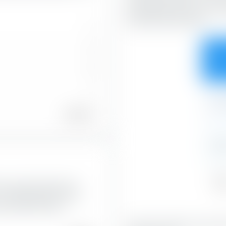
Marktkapitalisierung und en
Wachstumsmerkmalen.
1
0
35,4
0
1
0,9
100,00 %
0,8
Val
XX Europe 600 Optimised
37,2
ie Marktkapitalisierung
nternehmens wider.
Mit 35,49 % bilden Value-Akt