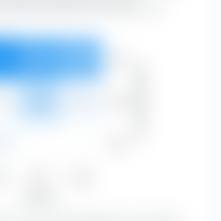
tlang der horizontalen Achse nach Substanz- und
Groß
9 %
27,47 %
23,25 %
86,21 %
Marktkapitalisierung
Mittel
1 %
10,12 %
1,93 %
12,96 %
Klein
3 %
—
—
0,83 %
ue
Blend
Growth
3 %
37,59 %
25,18 %
Aktienstil
ien mit einer großen Marktkapitalisierung den größten