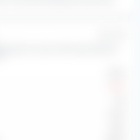
1 Jahr
sikokennzahlen zum Invesco STOXX Europe 600 Optimised
TF.
21,02 %
-13,90 %
0,62
13,19 %
-0,38 %