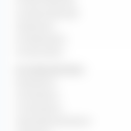
Kurs-Gewinn-Verhältnis (KGV)
Kurs-Buchwert-Verhältnis (KBV)
Dividendenrendite
Kurs/Cashflow-Verhältnis
Kurs/Umsatz-Verhältnis
Wert- und Wachstumsraten (Prognose)
Buchwertwachstum
Cash-Flow-Wachstum
Hist. Gewinnwachstum
Langfr. geschätztes Gewinn­wachstum