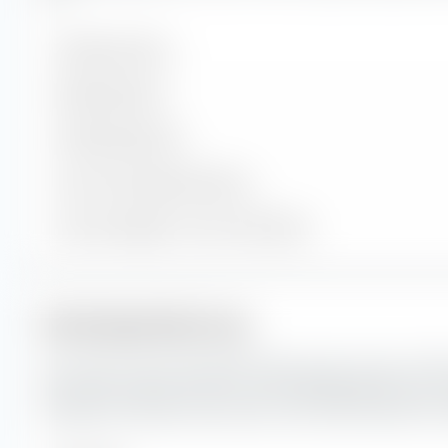
Enthaltene Werte
Aktienpositionen
Anleihenpositionen
Cash und sonstige Positionen
% des Vermögens in Top 10 Positionen
Marktkapitalisierung
Hier siehst du die prozentuale Aufteilung des Invesco STO
Telecommunications UCITS ETF nach Marktkapitalisierung. D
spiegelt den aktuellen Börsenwert eines börsennotierten U