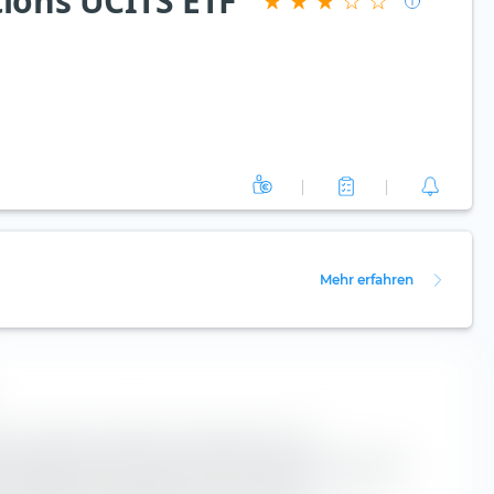
ions UCITS ETF
Mehr erfahren
st ein höchst nützliches Instrument für die
ox klassifiziert den Invesco STOXX Europe 600 Optimised
F entlang der vertikalen Achse nach der