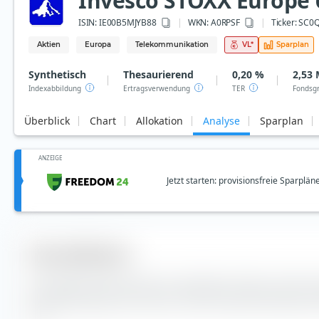
Invesco STOXX Europe 
ISIN:
IE00B5MJYB88
WKN
: A0RPSF
Ticker:
SC0
Aktien
Europa
Telekommunikation
VL
*
Sparplan
Synthetisch
Thesaurierend
0,20 %
2,53 
Indexabbildung
Ertragsverwendung
TER
Fondsg
Überblick
Chart
Allokation
Analyse
Sparplan
ANZEIGE
Jetzt starten: provisionsfreie Sparplän
Diversifikation
Hier findest du die Anzahl der enthaltenen Werte und die
Indexbestandteile des Invesco STOXX Europe 600 Optimise
ETF.