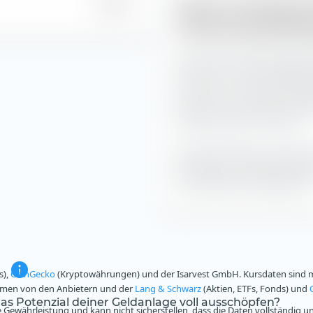
iXLM im Handelsverl
0,62 %
STOXX Europe 600 O
Der Invesco STOXX Europe 6
iXLM von 22,2 die niedrigste
und 12:00 - 12:30 Uhr. Wir 
handeln. Die höchsten impli
zwischen 09:00 - 09:30 Uhr.
Die Deutsche Börse unterteil
Intervalle und ermittelt rüc
die impliziten Handelskosten
s),
CoinGecko
(Kryptowährungen) und der Isarvest GmbH. Kursdaten sind mi
ammen von den Anbietern und der
Lang & Schwarz
(Aktien, ETFs, Fonds) und
s Potenzial deiner Geldanlage voll ausschöpfen?
Gewährleistung und kann nicht sicherstellen, dass die Daten vollständig u