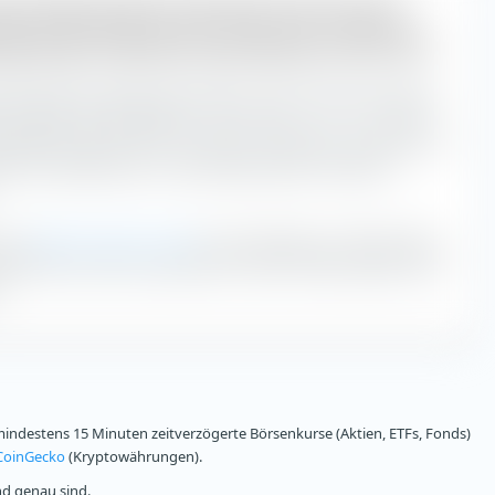
auf (Monatsdurchschnitt) des Invesco
ptimised Telecommunications UCITS ETF
00 Optimised Telecommunications UCITS ETF hat mit einem
n impliziten Handelskosten in der Zeit von 11:30 - 12:00 Uhr
empfehlen daher den ETF zu diesen Uhrzeiten an der Börse zu
ziten Handelskosten mit 40,8 Basispunkten entstehen
t zur
Berechnung des iXLM
den Handelstag in halbstündige
kwirkend das iXLM. Je geringer das iXLM, desto geringer sind
.
ndestens 15 Minuten zeitverzögerte Börsenkurse (Aktien, ETFs, Fonds)
CoinGecko
(Kryptowährungen).
nd genau sind.