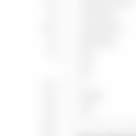
16,29
Korrelation zu Benchmark
1,93
Capture Ratio Up
5,25 %
Capture Ratio Down
4,52
Batting Average
1,36
Alpha
Beta
2
R
-1,23 %
Benchmark
0,55 %
Stand
-1,59 %
11,68 %