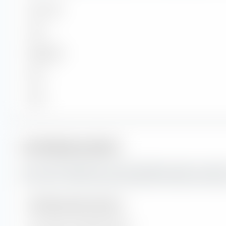
Sehr Groß
Groß
Mittelgroß
Klein
Micro
Portfoliokennzahlen
Das sind die Prognosen für die Portfoliokennzahlen sowie 
des Invesco STOXX Europe 600 Optimised Telecommunicatio
Portfoliokennzahlen (Prognose)