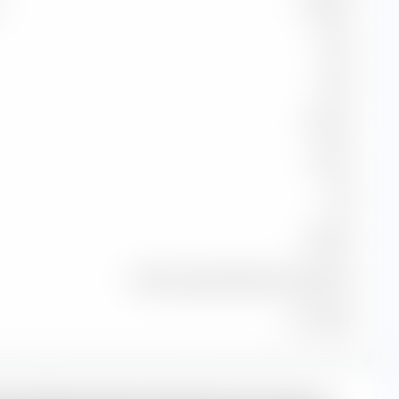
100,00 %
99,43
99,43
58,33 %
-0,03 %
0,99
99,99 %
STOXX Europe 600 Optm Tele NR EUR
31.07.2026