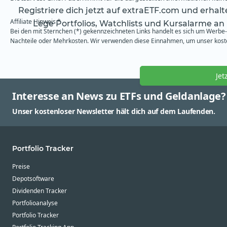
Registriere dich jetzt auf extraETF.com und erhal
Affiliate Hinweis *
Lege Portfolios, Watchlists und Kursalarme an
Bei den mit Sternchen (*) gekennzeichneten Links handelt es sich um Werbe- 
Nachteile oder Mehrkosten. Wir verwenden diese Einnahmen, um unser kosten
Jet
Interesse an News zu ETFs und Geldanlage?
Unser kostenloser Newsletter hält dich auf dem Laufenden.
Portfolio Tracker
Preise
Depotsoftware
Dividenden Tracker
Portfolioanalyse
Portfolio Tracker