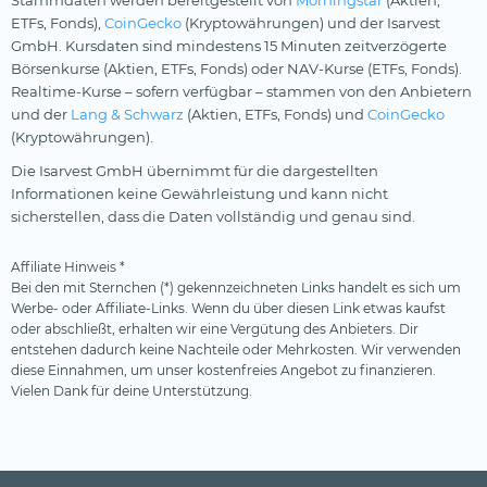
Stammdaten werden bereitgestellt von
Morningstar
(Aktien,
ETFs, Fonds),
CoinGecko
(Kryptowährungen) und der Isarvest
GmbH. Kursdaten sind mindestens 15 Minuten zeitverzögerte
Börsenkurse (Aktien, ETFs, Fonds) oder NAV-Kurse (ETFs, Fonds).
Realtime-Kurse – sofern verfügbar – stammen von den Anbietern
und der
Lang & Schwarz
(Aktien, ETFs, Fonds) und
CoinGecko
(Kryptowährungen).
Die Isarvest GmbH übernimmt für die dargestellten
Informationen keine Gewährleistung und kann nicht
sicherstellen, dass die Daten vollständig und genau sind.
Affiliate Hinweis *
Bei den mit Sternchen (*) gekennzeichneten Links handelt es sich um
Werbe- oder Affiliate-Links. Wenn du über diesen Link etwas kaufst
oder abschließt, erhalten wir eine Vergütung des Anbieters. Dir
entstehen dadurch keine Nachteile oder Mehrkosten. Wir verwenden
diese Einnahmen, um unser kostenfreies Angebot zu finanzieren.
Vielen Dank für deine Unterstützung.