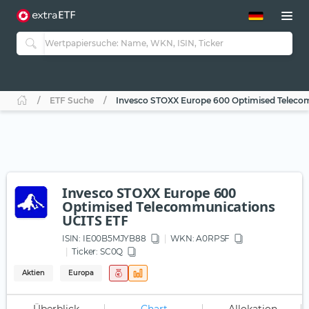
ETF-Guide 2.0
ETF-Explorer
Guide Aktive ETFs
Studien
Aktive ETFs
ETF Suche
Invesco STOXX Europe 600 Optimised Teleco
ETF-Sparpläne
Portfolio-ETFs
Invesco STOXX Europe 600
Optimised Telecommunications
UCITS ETF
ISIN:
IE00B5MJYB88
WKN
: A0RPSF
Ticker:
SC0Q
Aktien
Europa