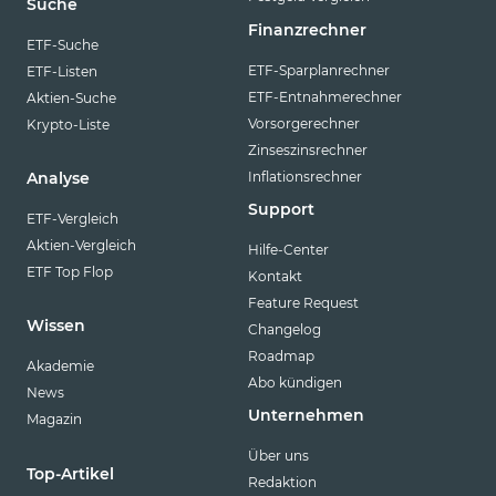
Suche
Finanzrechner
ETF-Suche
ETF-Sparplanrechner
ETF-Listen
ETF-Entnahmerechner
Aktien-Suche
Vorsorgerechner
Krypto-Liste
Zinseszinsrechner
Inflationsrechner
Analyse
Support
ETF-Vergleich
Aktien-Vergleich
Hilfe-Center
ETF Top Flop
Kontakt
Feature Request
Wissen
Changelog
Roadmap
Akademie
Abo kündigen
News
Unternehmen
Magazin
Über uns
Top-Artikel
Redaktion