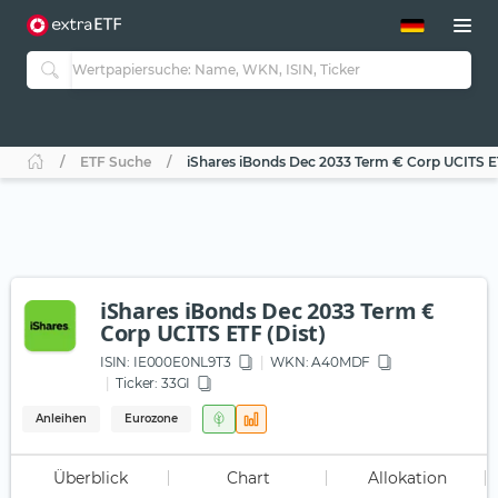
ETF-Guide 2.0
ETF-Explorer
Guide Aktive ETFs
Studien
Aktive ETFs
ETF Suche
iShares iBonds Dec 2033 Term € Corp UCITS ET
ETF-Sparpläne
Portfolio-ETFs
iShares iBonds Dec 2033 Term €
Corp UCITS ETF (Dist)
ISIN:
IE000E0NL9T3
WKN
: A40MDF
Ticker:
33GI
Anleihen
Eurozone
Überblick
Chart
Allokation