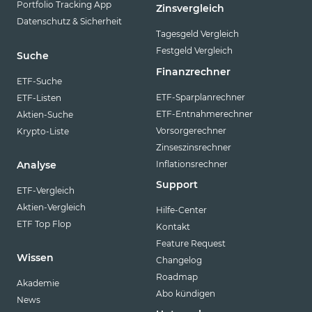
Portfolio Tracking App
Zinsvergleich
Datenschutz & Sicherheit
Tagesgeld Vergleich
Festgeld Vergleich
Suche
Finanzrechner
ETF-Suche
ETF-Sparplanrechner
ETF-Listen
ETF-Entnahmerechner
Aktien-Suche
Vorsorgerechner
Krypto-Liste
Zinseszinsrechner
Inflationsrechner
Analyse
Support
ETF-Vergleich
Aktien-Vergleich
Hilfe-Center
ETF Top Flop
Kontakt
Feature Request
Wissen
Changelog
Roadmap
Akademie
Abo kündigen
News