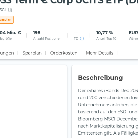
33 Term € Corp UCITS ETF (Di
3GI
parplan
04 Mio. €
198
—
10,77 %
EUR
dsgröße
Anzahl Positionen
TD
Anteil Top 10
Währ
tungen
Sparplan
Orderkosten
Mehr Details
Beschreibung
Der iShares iBonds Dec 2033
rund 200 verschiedenen Inve
Unternehmensanleihen, die 
basierend auf den ESG- und 
Bloomberg MSCI December 2
nach Marktkapitalisierung 
Emittenten gilt. Als Fälligkeitsdatum des ETFs wurde der 31.12.2033 festgelegt und die