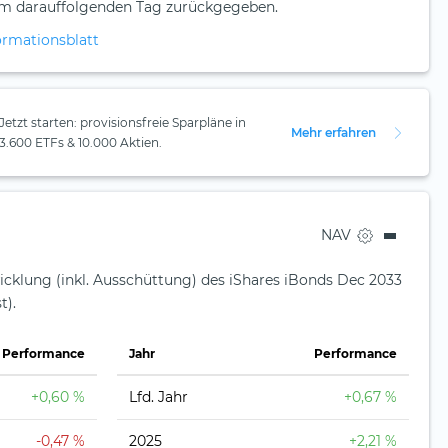
am darauffolgenden Tag zurückgegeben.
ormationsblatt
Jetzt starten: provisionsfreie Sparpläne in
Mehr erfahren
3.600 ETFs & 10.000 Aktien.
NAV
icklung (inkl. Ausschüttung) des iShares iBonds Dec 2033
t).
Perfor­mance
Jahr
Perfor­mance
+0,60 %
Lfd. Jahr
+0,67 %
-0,47 %
2025
+2,21 %