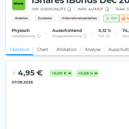
iShares iBonds Dec 20
ISIN:
IE000E0NL9T3
WKN
: A40MDF
Ticker:
3
Anleihen
Eurozone
Unternehmensanleihen
ESG
S
Physisch
Ausschüttend
0,12 %
74,
Indexabbildung
Ertragsverwendung
TER
Fon
Überblick
Chart
Allokation
Analyse
Ausschüt
4,95 €
+0,00 €
+0,06 %
07.08.2026