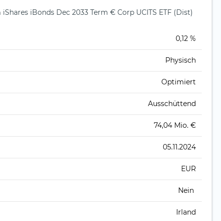
Shares iBonds Dec 2033 Term € Corp UCITS ETF (Dist)
)
0,12 %
Physisch
Optimiert
Ausschüttend
74,04 Mio. €
05.11.2024
EUR
Nein
Irland