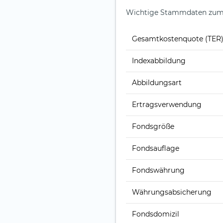
Wichtige Stammdaten zum i
Gesamt­kosten­quote (TER
Index­abbildung
Abbildungs­art
Ertrags­verwendung
Fonds­größe
Fonds­auflage
Fonds­währung
Währungsabsicherung
Fondsdomizil