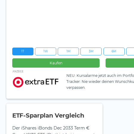
1T
1W
1M
3M
6M
Kaufen
ANZEIGE
NEU: Kursalarme jetzt auch im Portfo
Tracker: Nie wieder deinen Wunschku
verpassen.
ETF-Sparplan Vergleich
Der iShares iBonds Dec 2033 Term €