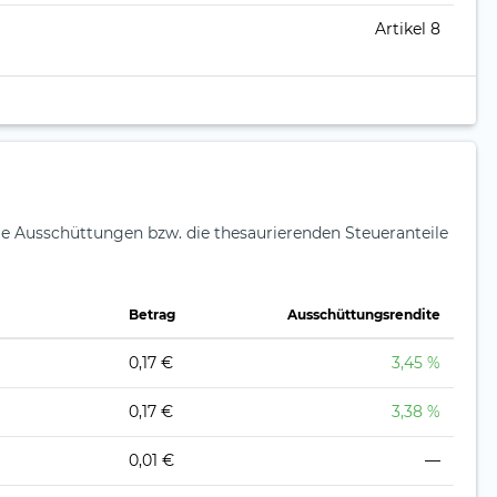
Artikel 8
ie Ausschüttungen bzw. die thesaurierenden Steueranteile
Betrag
Ausschüttungsrendite
0,17 €
3,45 %
0,17 €
3,38 %
0,01 €
—