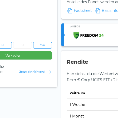
Anteile des Fonds werden 
Factsheet
Basisinf
ANZEIGE
1J
3J
Max
Verkaufen
Rendite
lio
rs
Jetzt einrichten!
Hier siehst du die Wertentw
Term € Corp UCITS ETF (Dis
Zeit­raum
1 Woche
1 Monat