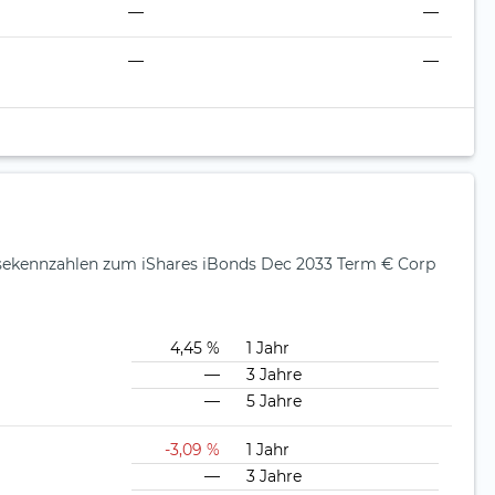
—
—
—
—
ysekennzahlen zum iShares iBonds Dec 2033 Term € Corp
4,45 %
1 Jahr
—
3 Jahre
—
5 Jahre
-3,09 %
1 Jahr
—
3 Jahre