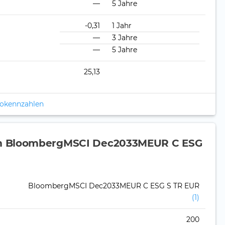
—
5 Jahre
-0,31
1 Jahr
—
3 Jahre
—
5 Jahre
25,13
ikokennzahlen
um BloombergMSCI Dec2033MEUR C ESG
BloombergMSCI Dec2033MEUR C ESG S TR EUR
(1)
200