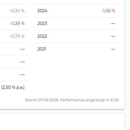
+0,34 %
2024
-1,06 %
-0,39 %
2023
—
+0,79 %
2022
—
—
2021
—
—
—
(2,50 % p.a.)
Stand: 07.08.2026.
Performance angezeigt in EUR