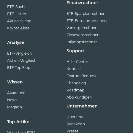
Finanzrechner
ETF-Suche
ETF-Sparplanrechner
ETF-Listen
ETF-Entnahmerechner
Aktien-Suche
Vorsorgerechner
Krypto-Liste
Zinseszinsrechner
Inflationsrechner
Analyse
Support
ETF-Vergleich
Aktien-Vergleich
Hilfe-Center
ETF Top Flop
Kontakt
Feature Request
Wissen
Changelog
Roadmap
Akademie
Abo kündigen
News
Unternehmen
Magazin
Über uns
Top-Artikel
Redaktion
Presse
Was ist ein ETF?