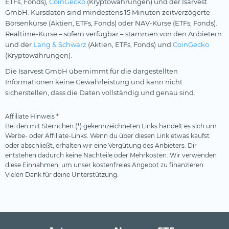
ETFs, Fonds),
CoinGecko
(Kryptowährungen) und der Isarvest
GmbH. Kursdaten sind mindestens 15 Minuten zeitverzögerte
Börsenkurse (Aktien, ETFs, Fonds) oder NAV-Kurse (ETFs, Fonds).
Realtime-Kurse – sofern verfügbar – stammen von den Anbietern
und der
Lang & Schwarz
(Aktien, ETFs, Fonds) und
CoinGecko
(Kryptowährungen).
Die Isarvest GmbH übernimmt für die dargestellten
Informationen keine Gewährleistung und kann nicht
sicherstellen, dass die Daten vollständig und genau sind.
Affiliate Hinweis *
Bei den mit Sternchen (*) gekennzeichneten Links handelt es sich um
Werbe- oder Affiliate-Links. Wenn du über diesen Link etwas kaufst
oder abschließt, erhalten wir eine Vergütung des Anbieters. Dir
entstehen dadurch keine Nachteile oder Mehrkosten. Wir verwenden
diese Einnahmen, um unser kostenfreies Angebot zu finanzieren.
Vielen Dank für deine Unterstützung.