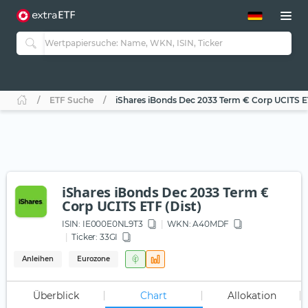
ETF-Guide 2.0
ETF-Explorer
Guide Aktive ETFs
Studien
Aktive ETFs
ETF Suche
iShares iBonds Dec 2033 Term € Corp UCITS ET
ETF-Sparpläne
Portfolio-ETFs
iShares iBonds Dec 2033 Term €
Corp UCITS ETF (Dist)
ISIN:
IE000E0NL9T3
WKN
: A40MDF
Ticker:
33GI
Anleihen
Eurozone
Überblick
Chart
Allokation