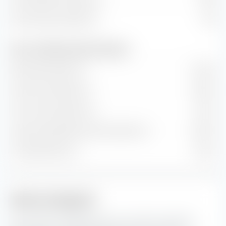
Kurs/Umsatz-Verhältnis
1,32
Wert- und Wachstumsraten (Prognose)
Buchwertwachstum
3,46 %
Cash-Flow-Wachstum
5,99 %
Hist. Gewinnwachstum
5,13 %
Langfr. geschätztes Gewinn­wachstum
9,36 %
Umsatzwachstum
1,46 %
Aktien-Anlagestil
Die extraETF Anlagestil Box ist ein höchst nützliches