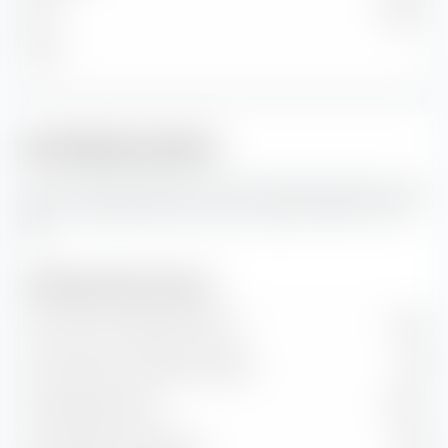
Klein
0,83 %
Micro
—
Portfoliokennzahlen
Das sind die Prognosen für die Portfoliokennzahlen sowie
Wert- und Wachstumsraten des iShares DAX ESG UCITS
ETF.
Portfoliokennzahlen (Prognose)
Kurs-Gewinn-Verhältnis (KGV)
15,54
Kurs-Buchwert-Verhältnis (KBV)
1,99
Dividendenrendite
3,18 %
Kurs/Cashflow-Verhältnis
8,63