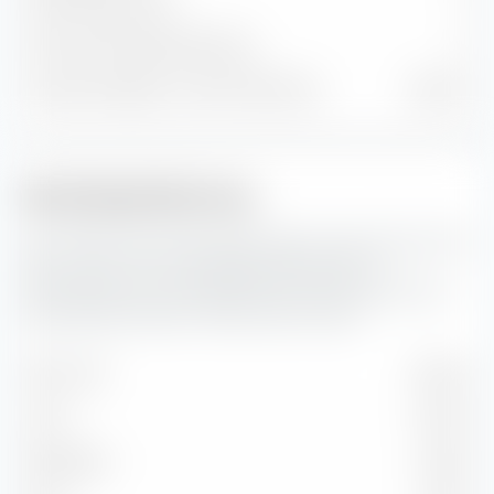
Anleihenpositionen
0
Cash und sonstige Positionen
6
% des Vermögens in Top 10 Positionen
65,64 %
Marktkapitalisierung
Hier siehst du die prozentuale Aufteilung des iShares DAX
ESG UCITS ETF nach Marktkapitalisierung. Die
Marktkapitalisierung spiegelt den aktuellen Börsenwert
eines börsennotierten Unternehmens wider.
Sehr Groß
50,22 %
Groß
43,15 %
Mittelgroß
5,80 %