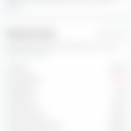
Aktien sind eine Kombination von Value- und Growth-
Aktien.
Risikokennzahlen
1 Jahr
Hier findest du wichtige Risikokennzahlen zum iShares
DAX ESG UCITS ETF.
Volatilität
15,03 %
Max. Drawdown
-9,98 %
Sharpe Ratio
0,43
Treynor Ratio
5,47 %
Information Ratio
0,83 %
Korrelation zu Benchmark
97,58 %