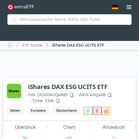
ETF-Guide 2.0
ETF-Explorer
Guide Aktive ETFs
Studien
Aktive ETFs
ETF Suche
iShares DAX ESG UCITS ETF
ETF-Sparpläne
Portfolio-ETFs
iShares DAX ESG UCITS ETF
ISIN:
DE000A0Q4R69
WKN
: A0Q4R6
Ticker:
EXIA
Aktien
Eurozone
Deutschland
Überblick
Chart
Allokation