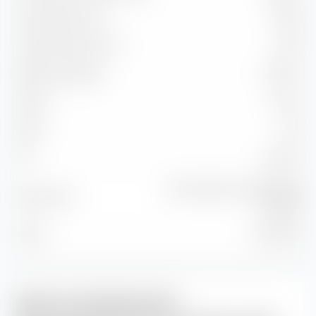
Capture Ratio Up
107,55
Capture Ratio Down
91,70
Batting Average
75,00 %
Alpha
2,61 %
Beta
1,02
2
95,23 %
R
Morningstar Germany TME
Benchmark
NR EUR
Stand
31.07.2026
iXLM im Handelsverlauf