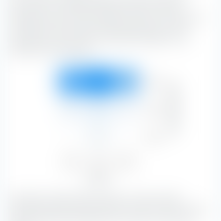
Instrument für die Portfoliokonstruktion. Die Box
klassifiziert den iShares DAX ESG UCITS ETF entlang der
vertikalen Achse nach der Marktkapitalisierung und
entlang der horizontalen Achse nach Substanz- und
Wachstumsmerkmalen.
Groß
31,30 %
39,43 %
22,65 %
Marktkapitalisierung
93,37 %
Mittel
1,58 %
3,18 %
1,04 %
5,80 %
Klein
—
0,83 %
—
0,83 %
Value
Blend
Growth
32,87 %
43,44 %
23,69 %
Aktienstil
Mit 39,43 % bilden Blend-Aktien mit einer großen
Marktkapitalisierung den größten Portfolio-Anteil.
Blend-