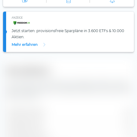
ANZEIGE
Jetzt starten: provisionsfreie Sparpläne in 3.600 ETFs & 10.000
Aktien.
Mehr erfahren
Diversifikation
Hier findest du die Anzahl der enthaltenen Werte und die
Zusammensetzung der Indexbestandteile des iShares DAX
ESG UCITS ETF.
Enthaltene Werte
46
Aktienpositionen
40