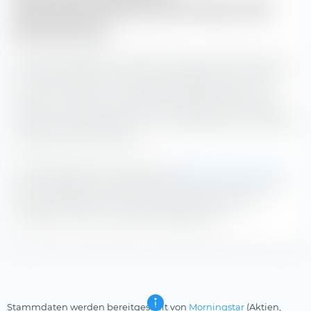
(Monatsdurchschnitt) des iShares DAX
ESG UCITS ETF
Der iShares DAX ESG UCITS ETF hat mit einem iXLM von
13,6 die niedrigsten impliziten Handelskosten in der Zeit
von 10:30 - 11:00 Uhr. Wir empfehlen daher den ETF zu
diesen Uhrzeiten an der Börse zu handeln. Die höchsten
impliziten Handelskosten mit 17,2 Basispunkten entstehen
zwischen 14:30 - 15:00 Uhr.
Die Deutsche Börse unterteilt zur
Berechnung des iXLM
den Handelstag in halbstündige Intervalle und ermittelt
rückwirkend das iXLM. Je geringer das iXLM, desto
geringer sind die impliziten Handelskosten.
Stammdaten werden bereitgestellt von
Morningstar
(Aktien,