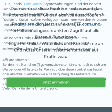
ETFs, Fonds),
CoinGecko
(Kryptowährungen) und der Isarvest
Du möchtest diese Funktion nutzen und das
GmbH. Kursdaten sind mindestens 15 Minuten zeitverzögerte
Börsenkurse (Aktien, ETFs, Fonds) oder NAV-Kurse (ETFs, Fonds).
Potenzial deiner Geldanlage voll ausschöpfen?
Realtime-Kurse – sofern verfügbar – stammen von den Anbietern
Registriere dich jetzt auf extraETF.com und
und der
Lang & Schwarz
(Aktien, ETFs, Fonds) und
CoinGecko
(Kryptowährungen).
erhalte uneingeschränkten Zugriff auf alle
Daten & Funktionen.
Die Isarvest GmbH übernimmt für die dargestellten
Informationen keine Gewährleistung und kann nicht
Lege Portfolios, Watchlists und Kursalarme an
sicherstellen, dass die Daten vollständig und genau sind.
und nutze unsere Investmentanalyse auf
Profiniveau.
Affiliate Hinweis *
Bei den mit Sternchen (*) gekennzeichneten Links handelt es sich um
Werbe- oder Affiliate-Links. Wenn du über diesen Link etwas kaufst
oder abschließt, erhalten wir eine Vergütung des Anbieters. Dir
entstehen dadurch keine Nachteile oder Mehrkosten. Wir verwenden
Jetzt anmelden
diese Einnahmen, um unser kostenfreies Angebot zu finanzieren.
Vielen Dank für deine Unterstützung.