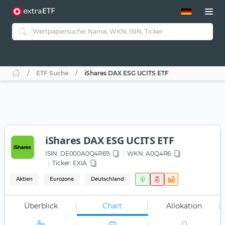
ETF-Guide 2.0
ETF-Explorer
Guide Aktive ETFs
Studien
Aktive ETFs
ETF Suche
iShares DAX ESG UCITS ETF
ETF-Sparpläne
Portfolio-ETFs
iShares DAX ESG UCITS ETF
ISIN:
DE000A0Q4R69
WKN
: A0Q4R6
Ticker:
EXIA
Aktien
Eurozone
Deutschland
Überblick
Chart
Allokation