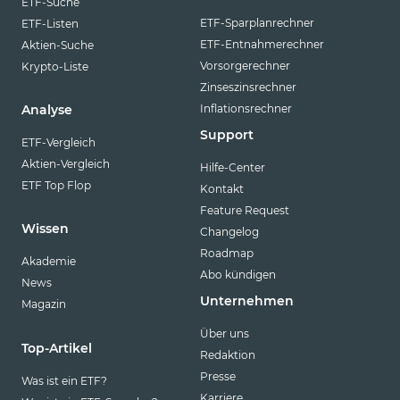
ETF-Suche
ETF-Sparplanrechner
ETF-Listen
ETF-Entnahmerechner
Aktien-Suche
Vorsorgerechner
Krypto-Liste
Zinseszinsrechner
Inflationsrechner
Analyse
Support
ETF-Vergleich
Aktien-Vergleich
Hilfe-Center
ETF Top Flop
Kontakt
Feature Request
Wissen
Changelog
Roadmap
Akademie
Abo kündigen
News
Unternehmen
Magazin
Über uns
Top-Artikel
Redaktion
Presse
Was ist ein ETF?
Karriere