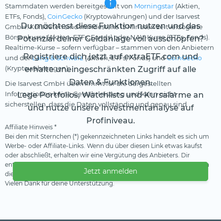
Stammdaten werden bereitgestellt von
Morningstar
(Aktien,
ETFs, Fonds),
CoinGecko
(Kryptowährungen) und der Isarvest
Du möchtest diese Funktion nutzen und das
GmbH. Kursdaten sind mindestens 15 Minuten zeitverzögerte
Börsenkurse (Aktien, ETFs, Fonds) oder NAV-Kurse (ETFs, Fonds).
Potenzial deiner Geldanlage voll ausschöpfen?
Realtime-Kurse – sofern verfügbar – stammen von den Anbietern
Registriere dich jetzt auf extraETF.com und
und der
Lang & Schwarz
(Aktien, ETFs, Fonds) und
CoinGecko
(Kryptowährungen).
erhalte uneingeschränkten Zugriff auf alle
Daten & Funktionen.
Die Isarvest GmbH übernimmt für die dargestellten
Informationen keine Gewährleistung und kann nicht
Lege Portfolios, Watchlists und Kursalarme an
sicherstellen, dass die Daten vollständig und genau sind.
und nutze unsere Investmentanalyse auf
Profiniveau.
Affiliate Hinweis *
Bei den mit Sternchen (*) gekennzeichneten Links handelt es sich um
Werbe- oder Affiliate-Links. Wenn du über diesen Link etwas kaufst
oder abschließt, erhalten wir eine Vergütung des Anbieters. Dir
entstehen dadurch keine Nachteile oder Mehrkosten. Wir verwenden
Jetzt anmelden
diese Einnahmen, um unser kostenfreies Angebot zu finanzieren.
Vielen Dank für deine Unterstützung.