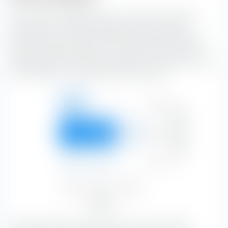
Die extraETF Anlagestil Box ist ein höchst nützliches
Instrument für die Portfoliokonstruktion. Die Box
klassifiziert den iShares STOXX Europe 600 Real Estate
UCITS ETF (DE) entlang der vertikalen Achse nach der
Marktkapitalisierung und entlang der horizontalen Achse
nach Substanz- und Wachstumsmerkmalen.
Groß
10,39 %
—
—
Marktkapitalisierung
10,39 %
Mittel
42,65 %
39,16 %
4,69 %
86,50 %
Klein
1,77 %
1,34 %
—
3,11 %
Value
Blend
Growth
54,81 %
40,50 %
4,69 %
Aktienstil
Mit 42,65 % bilden Value-Aktien mit einer mittleren