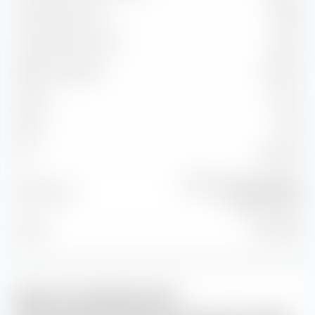
Capture Ratio Up
98,92
Capture Ratio Down
99,65
Batting Average
33,33 %
Alpha
-0,13 %
Beta
0,98
2
99,79 %
R
STOXX Europe 600 Real
Benchmark
Estate NR EUR
Stand
31.07.2026
iXLM im Handelsverlauf