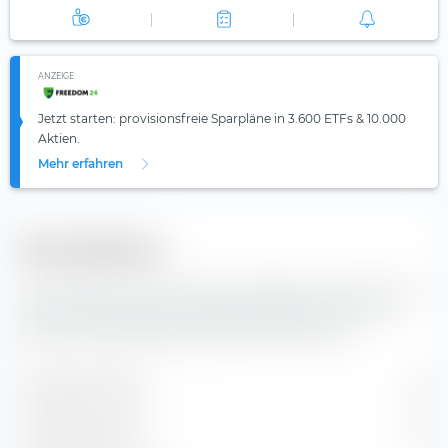
ANZEIGE
Jetzt starten: provisionsfreie Sparpläne in 3.600 ETFs & 10.000
Aktien.
Mehr erfahren
Diversifikation
Hier findest du die Anzahl der enthaltenen Werte und die
Zusammensetzung der Indexbestandteile des iShares
STOXX Europe 600 Real Estate UCITS ETF (DE).
Enthaltene Werte
37
Aktienpositionen
27