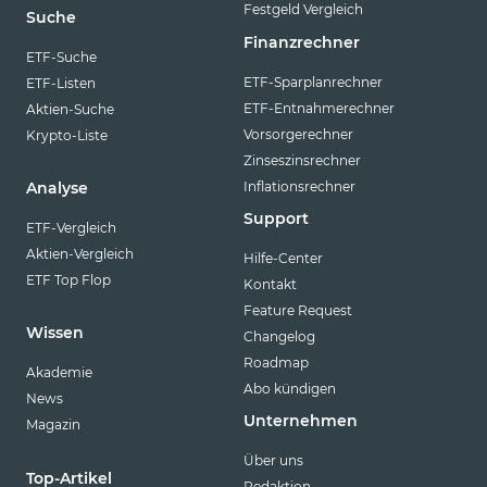
Festgeld Vergleich
Suche
Finanzrechner
ETF-Suche
ETF-Sparplanrechner
ETF-Listen
ETF-Entnahmerechner
Aktien-Suche
Vorsorgerechner
Krypto-Liste
Zinseszinsrechner
Inflationsrechner
Analyse
Support
ETF-Vergleich
Aktien-Vergleich
Hilfe-Center
ETF Top Flop
Kontakt
Feature Request
Wissen
Changelog
Roadmap
Akademie
Abo kündigen
News
Unternehmen
Magazin
Über uns
Top-Artikel
Redaktion