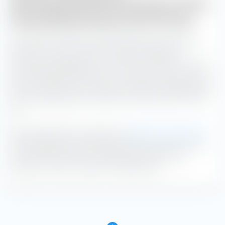
(Monatsdurchschnitt) des iShares STOXX
Europe 600 Real Estate UCITS ETF (DE)
Der iShares STOXX Europe 600 Real Estate UCITS ETF
(DE) hat mit einem iXLM von 15,9 die niedrigsten
impliziten Handelskosten in der Zeit von 16:30 - 17:00 Uhr.
Wir empfehlen daher den ETF zu diesen Uhrzeiten an der
Börse zu handeln. Die höchsten impliziten Handelskosten
mit 21,0 Basispunkten entstehen zwischen 09:00 - 09:30
Uhr.
Die Deutsche Börse unterteilt zur
Berechnung des iXLM
den Handelstag in halbstündige Intervalle und ermittelt
rückwirkend das iXLM. Je geringer das iXLM, desto
geringer sind die impliziten Handelskosten.