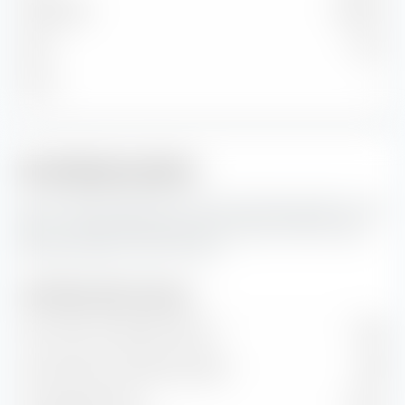
Mittelgroß
86,50 %
Klein
3,11 %
Micro
—
Portfoliokennzahlen
Das sind die Prognosen für die Portfoliokennzahlen sowie
Wert- und Wachstumsraten des iShares STOXX Europe
600 Real Estate UCITS ETF (DE).
Portfoliokennzahlen (Prognose)
Kurs-Gewinn-Verhältnis (KGV)
15,26
Kurs-Buchwert-Verhältnis (KBV)
0,89