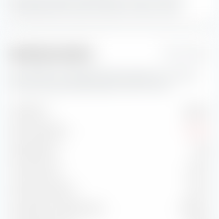
Marktkapitalisierung den größten Portfolio-Anteil.
Risikokennzahlen
1 Jahr
Hier findest du wichtige Risikokennzahlen zum iShares
STOXX Europe 600 Real Estate UCITS ETF (DE).
Volatilität
18,26 %
Max. Drawdown
-13,91 %
Sharpe Ratio
0,30
Treynor Ratio
4,03 %
Information Ratio
-0,21 %
Korrelation zu Benchmark
99,90 %