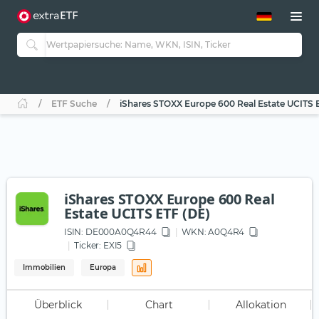
ETF-Guide 2.0
ETF-Explorer
Guide Aktive ETFs
Studien
Aktive ETFs
ETF Suche
iShares STOXX Europe 600 Real Estate UCITS 
ETF-Sparpläne
Portfolio-ETFs
iShares STOXX Europe 600 Real
Estate UCITS ETF (DE)
ISIN:
DE000A0Q4R44
WKN
: A0Q4R4
Ticker:
EXI5
Immobilien
Europa
Überblick
Chart
Allokation