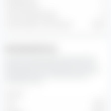
Anleihenpositionen
0
Cash und sonstige Positionen
10
% des Vermögens in Top 10 Positionen
59,62 %
Marktkapitalisierung
Hier siehst du die prozentuale Aufteilung des iShares
STOXX Europe 600 Real Estate UCITS ETF (DE) nach
Marktkapitalisierung. Die Marktkapitalisierung spiegelt
den aktuellen Börsenwert eines börsennotierten
Unternehmens wider.
Sehr Groß
—
Groß
10,39 %