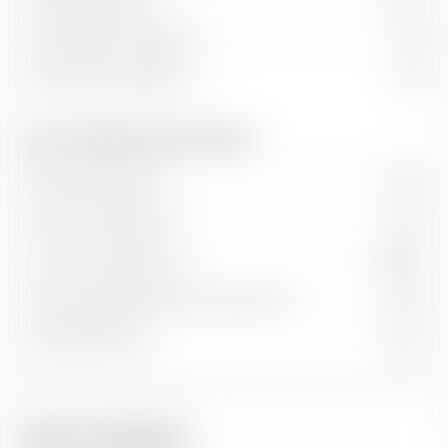
Dividendenrendite
4,65 %
Kurs/Cashflow-Verhältnis
15,53
Kurs/Umsatz-Verhältnis
6,74
Wert- und Wachstumsraten (Prognose)
Buchwertwachstum
-1,03 %
Cash-Flow-Wachstum
2,16 %
Hist. Gewinnwachstum
20,68 %
Langfr. geschätztes Gewinn­wachstum
3,02 %
Umsatzwachstum
3,54 %
Aktien-Anlagestil