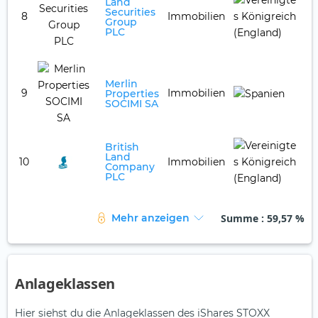
Land
Securities
8
Immobilien
4,
Group
PLC
Merlin
9
Immobilien
3,
Properties
SOCIMI SA
British
Land
10
Immobilien
3,
Company
PLC
Summe
: 59,57 %
Mehr anzeigen
Anlageklassen
Hier siehst du die Anlageklassen des iShares STOXX