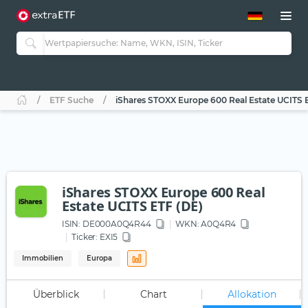
ETF-Guide 2.0
ETF-Explorer
Guide Aktive ETFs
Studien
Aktive ETFs
ETF Suche
iShares STOXX Europe 600 Real Estate UCITS 
ETF-Sparpläne
Portfolio-ETFs
iShares STOXX Europe 600 Real
Estate UCITS ETF (DE)
ISIN:
DE000A0Q4R44
WKN
: A0Q4R4
Ticker:
EXI5
Immobilien
Europa
Überblick
Chart
Allokation