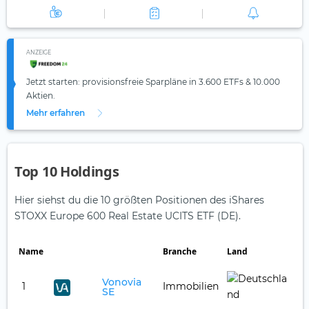
ANZEIGE
Jetzt starten: provisionsfreie Sparpläne in 3.600 ETFs & 10.000
Aktien.
Mehr erfahren
Top 10 Holdings
Hier siehst du die 10 größten Positionen des iShares
STOXX Europe 600 Real Estate UCITS ETF (DE).
Name
Branche
Land
Ge
Vonovia
1
Immobilien
10
SE