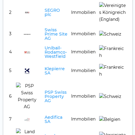
SEGRO
2
Immobilien
9,
plc
Swiss
3
Immobilien
7,
Prime Site
AG
Unibail-
4
Immobilien
7,1
Rodamco-
Westfield
Klepierre
5
Immobilien
5,
SA
PSP Swiss
6
Immobilien
4,
Property
AG
Aedifica
7
Immobilien
4,
SA