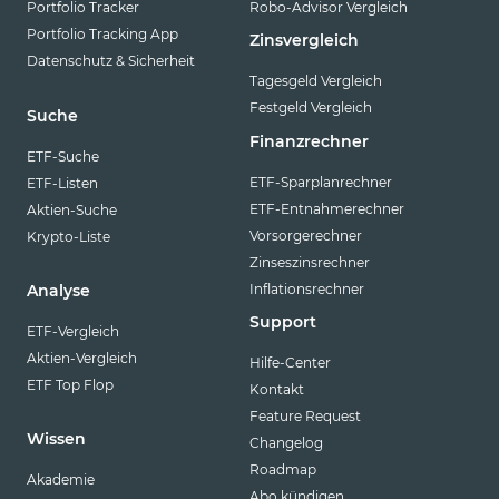
Portfolio Tracker
Robo-Advisor Vergleich
Portfolio Tracking App
Zinsvergleich
Datenschutz & Sicherheit
Tagesgeld Vergleich
Festgeld Vergleich
Suche
Finanzrechner
ETF-Suche
ETF-Sparplanrechner
ETF-Listen
ETF-Entnahmerechner
Aktien-Suche
Vorsorgerechner
Krypto-Liste
Zinseszinsrechner
Inflationsrechner
Analyse
Support
ETF-Vergleich
Aktien-Vergleich
Hilfe-Center
ETF Top Flop
Kontakt
Feature Request
Wissen
Changelog
Roadmap
Akademie
Abo kündigen