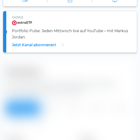
ANZEIGE
Portfolio Pulse: Jeden Mittwoch live auf YouTube – mit Markus
Jordan.
Jetzt Kanal abonnieren!
Dividenden
Aus der Tabelle kannst du Dividenden der AsiaInfo
Technologies Ltd Aktie entnehmen.
Überblick
2026
2025
2024
2023
2022
Alle