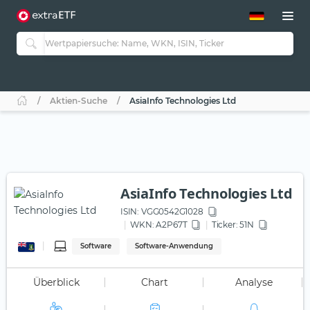
ETF-Guide 2.0
ETF-Explorer
Guide Aktive ETFs
Studien
Aktive ETFs
Aktien-Suche
AsiaInfo Technologies Ltd
ETF-Sparpläne
Portfolio-ETFs
AsiaInfo Technologies Ltd
ISIN:
VGG0542G1028
WKN
: A2P67T
Ticker:
51N
Software
Software-Anwendung
Überblick
Chart
Analyse