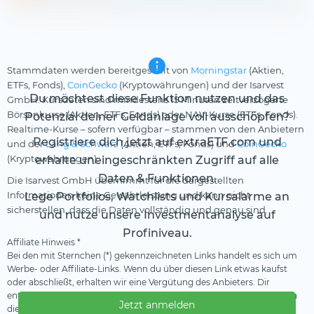
Stammdaten werden bereitgestellt von
Morningstar
(Aktien,
ETFs, Fonds),
CoinGecko
(Kryptowährungen) und der Isarvest
Du möchtest diese Funktion nutzen und das
GmbH. Kursdaten sind mindestens 15 Minuten zeitverzögerte
Börsenkurse (Aktien, ETFs, Fonds) oder NAV-Kurse (ETFs, Fonds).
Potenzial deiner Geldanlage voll ausschöpfen?
Realtime-Kurse – sofern verfügbar – stammen von den Anbietern
Registriere dich jetzt auf extraETF.com und
und der
Lang & Schwarz
(Aktien, ETFs, Fonds) und
CoinGecko
(Kryptowährungen).
erhalte uneingeschränkten Zugriff auf alle
Daten & Funktionen.
Die Isarvest GmbH übernimmt für die dargestellten
Informationen keine Gewährleistung und kann nicht
Lege Portfolios, Watchlists und Kursalarme an
sicherstellen, dass die Daten vollständig und genau sind.
und nutze unsere Investmentanalyse auf
Profiniveau.
Affiliate Hinweis *
Bei den mit Sternchen (*) gekennzeichneten Links handelt es sich um
Werbe- oder Affiliate-Links. Wenn du über diesen Link etwas kaufst
oder abschließt, erhalten wir eine Vergütung des Anbieters. Dir
entstehen dadurch keine Nachteile oder Mehrkosten. Wir verwenden
Jetzt anmelden
diese Einnahmen, um unser kostenfreies Angebot zu finanzieren.