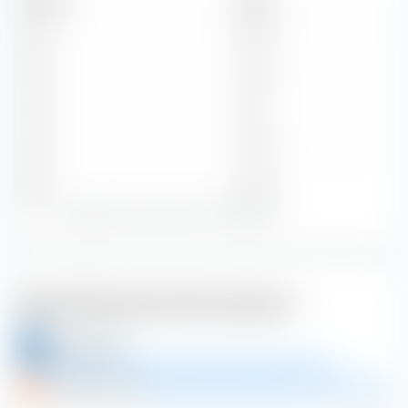
Zeitraum
Betrag
2026
0,05 $
2025
0,16 $
2024
1,01 $
2023
0,40 $
2022
0,42 $
Zeige alle historischen Dividenden
Weiterführende Informationen
aktien.guide
AsiaInfo Technologies Ltd Aktieninformationen
DivvyDiary.com
AsiaInfo Technologies Ltd Dividende