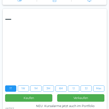
—
1T
1W
1M
3M
6M
1J
3J
Max
Kaufen
Verkaufen
NEU: Kursalarme jetzt auch im Portfolio
ANZEIGE