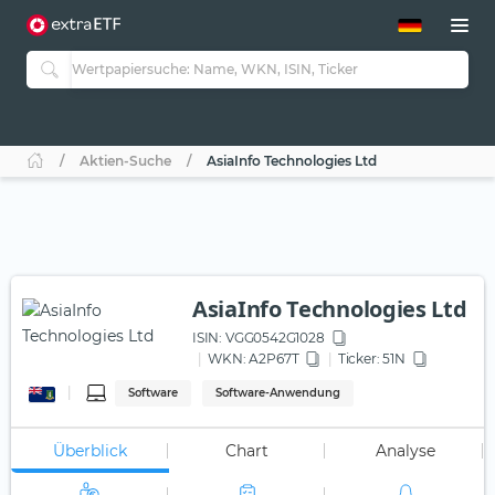
ETF-Guide 2.0
ETF-Explorer
Guide Aktive ETFs
Studien
Aktive ETFs
Aktien-Suche
AsiaInfo Technologies Ltd
ETF-Sparpläne
Portfolio-ETFs
AsiaInfo Technologies Ltd
ISIN:
VGG0542G1028
WKN
: A2P67T
Ticker:
51N
Software
Software-Anwendung
Überblick
Chart
Analyse