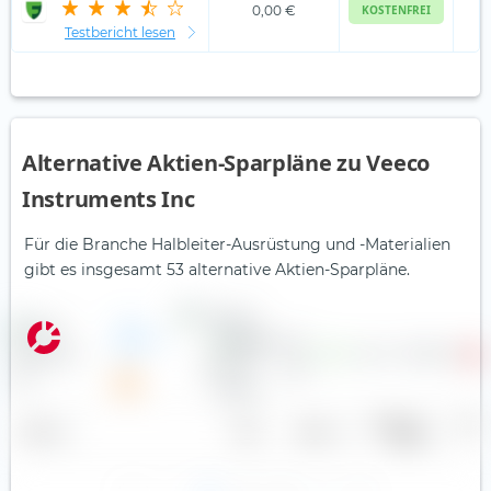
0,00 €
KOSTENFREI
Testbericht lesen
Alternative Aktien-Sparpläne zu Veeco
Instruments Inc
Für die Branche Halbleiter-Ausrüstung und -Materialien
gibt es insgesamt 53 alternative Aktien-Sparpläne.
ACM
Research
1,61 $
—
5,0
72,50 €
Inc
Gewinn je
Divid
Name
Land
Sektor
Aktie
r