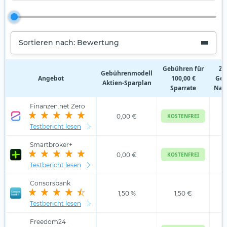
Sortieren nach: Bewertung
Gebühren für
Zu
Gebührenmodell
Angebot
100,00 €
Geb
Aktien‑Sparplan
Sparrate
Nam
Finanzen.net Zero
0,00 €
KOSTENFREI
Testbericht lesen
Smartbroker+
0,00 €
KOSTENFREI
Testbericht lesen
Consorsbank
1,50 %
1,50 €
Testbericht lesen
Freedom24