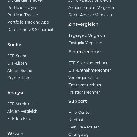
Dividenden Tracker
Junior-Depot Vergleich
Portfolioanalyse
Aktiensparplan Vergleich
Portfolio Tracker
Robo-Advisor Vergleich
Portfolio Tracking App
Zinsvergleich
Datenschutz & Sicherheit
Tagesgeld Vergleich
Festgeld Vergleich
Suche
Finanzrechner
ETF-Suche
ETF-Sparplanrechner
ETF-Listen
ETF-Entnahmerechner
Aktien-Suche
Vorsorgerechner
Krypto-Liste
Zinseszinsrechner
Inflationsrechner
Analyse
Support
ETF-Vergleich
Aktien-Vergleich
Hilfe-Center
ETF Top Flop
Kontakt
Feature Request
Wissen
Changelog