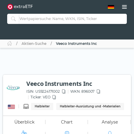
ETF-Guide 2.0
ETF-Explorer
Guide Aktive ETFs
Studien
Aktive ETFs
Aktien-Suche
Veeco Instruments Inc
ETF-Sparpläne
Portfolio-ETFs
Veeco Instruments Inc
ISIN:
US9224171002
WKN
: 896007
Ticker:
VEO
Halbleiter
Halbleiter-Ausrüstung und -Materialien
Überblick
Chart
Analyse