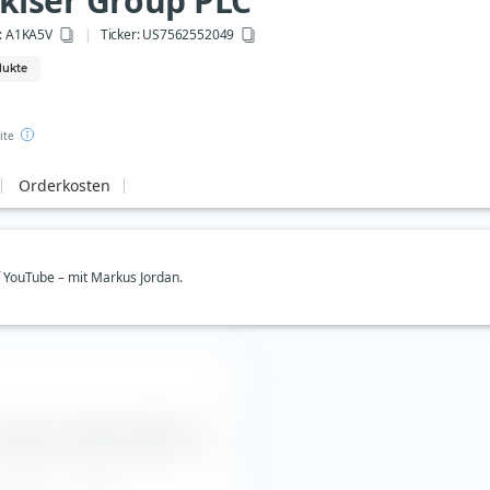
kiser Group PLC
: A1KA5V
Ticker:
US7562552049
dukte
ite
Orderkosten
uf YouTube – mit Markus Jordan.
r Group PLC Aktie entnehmen.