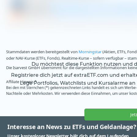
aktien.guide
Reckitt Benckiser Group PLC Aktieninf
DivvyDiary.com
Reckitt Benckiser Group PLC Divide
Stammdaten werden bereitgestellt von
Morningstar
(Aktien, ETFs, Fond
oder NAV-Kurse (ETFs, Fonds). Realtime-Kurse – sofern verfügbar – st
Du möchtest diese Funktion nutzen und da
Die Isarvest GmbH übernimmt für die dargestellten Informationen keine 
Registriere dich jetzt auf extraETF.com und erhal
Affiliate Hinweis *
Lege Portfolios, Watchlists und Kursalarme an
Bei den mit Sternchen (*) gekennzeichneten Links handelt es sich um Werbe- 
Nachteile oder Mehrkosten. Wir verwenden diese Einnahmen, um unser kosten
Jet
Interesse an News zu ETFs und Geldanlage?
Unser kostenloser Newsletter hält dich auf dem Laufenden.