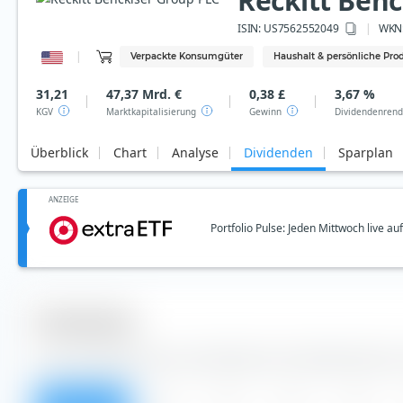
Reckitt Benc
ISIN:
US7562552049
WKN
Verpackte Konsumgüter
Haushalt & persönliche Pro
31,21
47,37 Mrd. €
0,38 £
3,67 %
KGV
Marktkapitalisierung
Gewinn
Dividendenrend
Überblick
Chart
Analyse
Dividenden
Sparplan
ANZEIGE
Portfolio Pulse: Jeden Mittwoch live a
Dividenden
Aus der Tabelle kannst du Dividenden der Reckitt Benckise