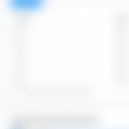
Überblick
2026
2025
2024
2023
Zeitraum
Betrag
2026
0,63 $
2025
0,54 $
2024
0,51 $
2023
0,46 $
2022
0,42 $
Zeige alle historischen Dividenden
Weiterführende Informationen