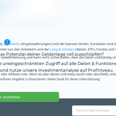
ormationen
nde
s),
CoinGecko
(Kryptowährungen) und der Isarvest GmbH. Kursdaten sind mi
ammen von den Anbietern und der
Lang & Schwarz
(Aktien, ETFs, Fonds) und
s Potenzial deiner Geldanlage voll ausschöpfen?
Gewährleistung und kann nicht sicherstellen, dass die Daten vollständig u
te uneingeschränkten Zugriff auf alle Daten & Funktion
 und nutze unsere Investmentanalyse auf Profiniveau.
oder Affiliate-Links. Wenn du über diesen Link etwas kaufst oder abschließt, erh
freies Angebot zu finanzieren. Vielen Dank für deine Unterstützung.
zt anmelden