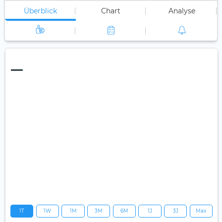
Überblick
Chart
Analyse
—
1T
1W
1M
3M
6M
1J
3J
Max