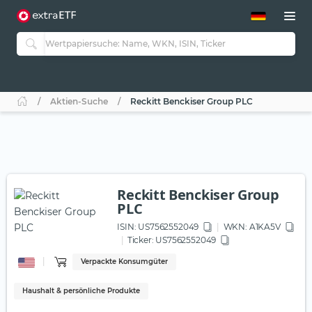
ETF-Guide 2.0
ETF-Explorer
Guide Aktive ETFs
Studien
Aktive ETFs
Aktien-Suche
Reckitt Benckiser Group PLC
ETF-Sparpläne
Portfolio-ETFs
Reckitt Benckiser Group
PLC
ISIN:
US7562552049
WKN
: A1KA5V
Ticker:
US7562552049
Verpackte Konsumgüter
Haushalt & persönliche Produkte