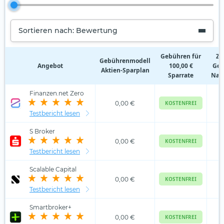
Sortieren nach: Bewertung
Gebühren für
Zu
Gebührenmodell
Angebot
100,00 €
Geb
Aktien‑Sparplan
Sparrate
Nam
Finanzen.net Zero
0,00 €
KOSTENFREI
Testbericht lesen
S Broker
0,00 €
KOSTENFREI
Testbericht lesen
Scalable Capital
0,00 €
KOSTENFREI
Testbericht lesen
Smartbroker+
0,00 €
KOSTENFREI