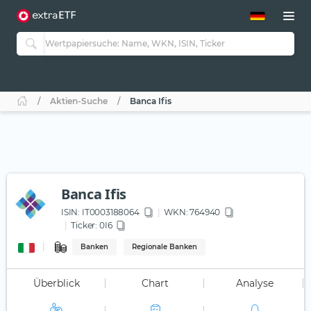
ETF-Guide 2.0
ETF-Explorer
Guide Aktive ETFs
Studien
Aktive ETFs
Aktien-Suche
Banca Ifis
ETF-Sparpläne
Portfolio-ETFs
Banca Ifis
ISIN:
IT0003188064
WKN
: 764940
Ticker:
0I6
Banken
Regionale Banken
Überblick
Chart
Analyse