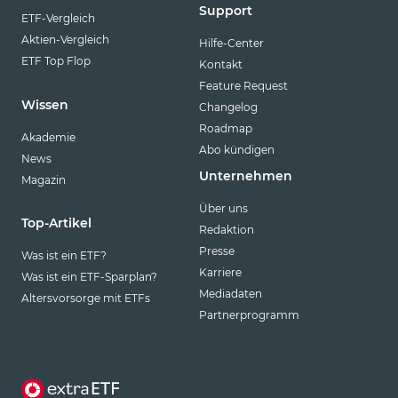
Support
ETF-Vergleich
Aktien-Vergleich
Hilfe-Center
ETF Top Flop
Kontakt
Feature Request
Wissen
Changelog
Roadmap
Akademie
Abo kündigen
News
Unternehmen
Magazin
Über uns
Top-Artikel
Redaktion
Presse
Was ist ein ETF?
Karriere
Was ist ein ETF-Sparplan?
Mediadaten
Altersvorsorge mit ETFs
Partnerprogramm