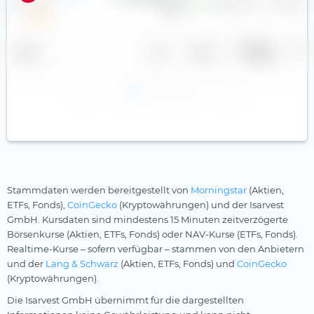
2,88 €
4,84 %
2,0
33,15 €
Gewinn je
Divid
Name
Land
Sektor
Aktie
r
1
2
3
Stammdaten werden bereitgestellt von
Morningstar
(Aktien,
ETFs, Fonds),
CoinGecko
(Kryptowährungen) und der Isarvest
GmbH. Kursdaten sind mindestens 15 Minuten zeitverzögerte
Börsenkurse (Aktien, ETFs, Fonds) oder NAV-Kurse (ETFs, Fonds).
Realtime-Kurse – sofern verfügbar – stammen von den Anbietern
und der
Lang & Schwarz
(Aktien, ETFs, Fonds) und
CoinGecko
(Kryptowährungen).
Die Isarvest GmbH übernimmt für die dargestellten