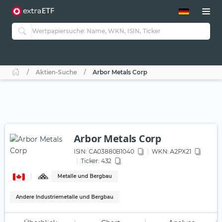
ETF-Guide 2.0
ETF-Explorer
Guide Aktive ETFs
Studien
Aktive ETFs
Aktien-Suche
Arbor Metals Corp
ETF-Sparpläne
Portfolio-ETFs
Arbor Metals Corp
ISIN:
CA03880B1040
WKN
: A2PX21
Ticker:
432
Metalle und Bergbau
Andere Industriemetalle und Bergbau