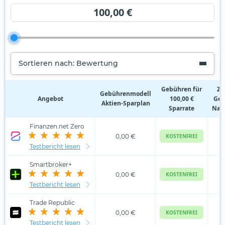
100,00 €
Sortieren nach: Bewertung
Gebühren für
Zu
Gebührenmodell
Angebot
100,00 €
Geb
Aktien‑Sparplan
Sparrate
Nam
Finanzen.net Zero
0,00 €
KOSTENFREI
Testbericht lesen
Smartbroker+
0,00 €
KOSTENFREI
Testbericht lesen
Trade Republic
0,00 €
KOSTENFREI
Testbericht lesen