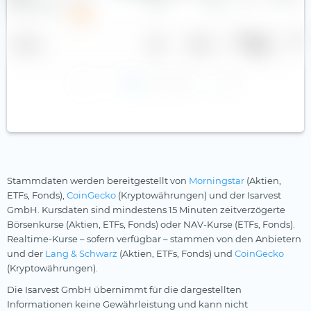
Gewinn je
Divid
Name
Land
Sektor
Aktie
r
1
2
3
Stammdaten werden bereitgestellt von
Morningstar
(Aktien,
ETFs, Fonds),
CoinGecko
(Kryptowährungen) und der Isarvest
GmbH. Kursdaten sind mindestens 15 Minuten zeitverzögerte
Börsenkurse (Aktien, ETFs, Fonds) oder NAV-Kurse (ETFs, Fonds).
Realtime-Kurse – sofern verfügbar – stammen von den Anbietern
und der
Lang & Schwarz
(Aktien, ETFs, Fonds) und
CoinGecko
(Kryptowährungen).
Die Isarvest GmbH übernimmt für die dargestellten
Informationen keine Gewährleistung und kann nicht