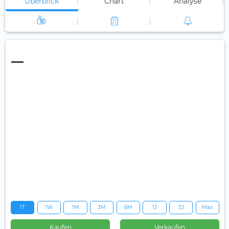
Überblick
Chart
Analyse
—
1T
1W
1M
3M
6M
1J
3J
Max
Kaufen
Verkaufen