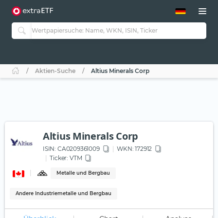
ETF-Guide 2.0
ETF-Explorer
Guide Aktive ETFs
Studien
Aktive ETFs
Aktien-Suche
Altius Minerals Corp
ETF-Sparpläne
Portfolio-ETFs
Altius Minerals Corp
ISIN:
CA0209361009
WKN
: 172912
Ticker:
VTM
Metalle und Bergbau
Andere Industriemetalle und Bergbau