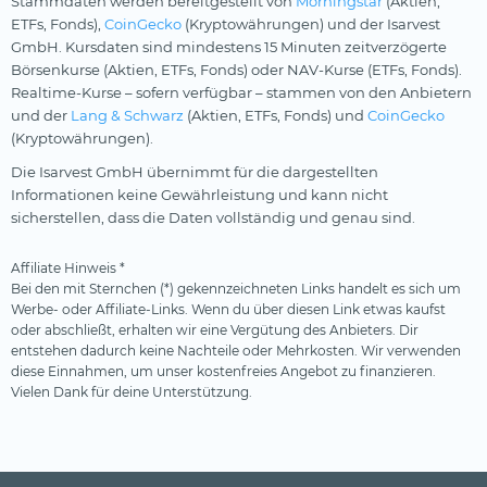
Stammdaten werden bereitgestellt von
Morningstar
(Aktien,
ETFs, Fonds),
CoinGecko
(Kryptowährungen) und der Isarvest
GmbH. Kursdaten sind mindestens 15 Minuten zeitverzögerte
Börsenkurse (Aktien, ETFs, Fonds) oder NAV-Kurse (ETFs, Fonds).
Realtime-Kurse – sofern verfügbar – stammen von den Anbietern
und der
Lang & Schwarz
(Aktien, ETFs, Fonds) und
CoinGecko
(Kryptowährungen).
Die Isarvest GmbH übernimmt für die dargestellten
Informationen keine Gewährleistung und kann nicht
sicherstellen, dass die Daten vollständig und genau sind.
Affiliate Hinweis *
Bei den mit Sternchen (*) gekennzeichneten Links handelt es sich um
Werbe- oder Affiliate-Links. Wenn du über diesen Link etwas kaufst
oder abschließt, erhalten wir eine Vergütung des Anbieters. Dir
entstehen dadurch keine Nachteile oder Mehrkosten. Wir verwenden
diese Einnahmen, um unser kostenfreies Angebot zu finanzieren.
Vielen Dank für deine Unterstützung.