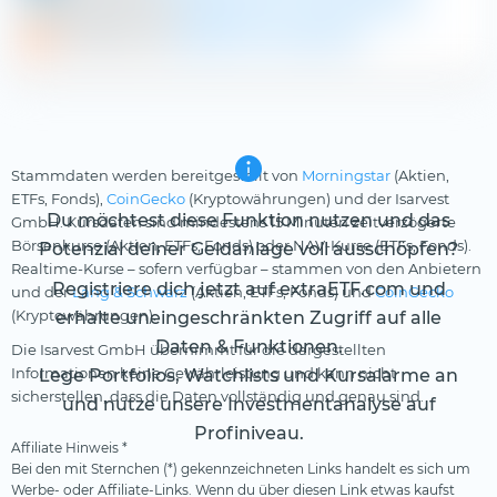
Aktienfinder.net
ANDRITZ AG im Schnellcheck
DivvyDiary.com
ANDRITZ AG Dividende
Stammdaten werden bereitgestellt von
Morningstar
(Aktien,
ETFs, Fonds),
CoinGecko
(Kryptowährungen) und der Isarvest
Du möchtest diese Funktion nutzen und das
GmbH. Kursdaten sind mindestens 15 Minuten zeitverzögerte
Börsenkurse (Aktien, ETFs, Fonds) oder NAV-Kurse (ETFs, Fonds).
Potenzial deiner Geldanlage voll ausschöpfen?
Realtime-Kurse – sofern verfügbar – stammen von den Anbietern
Registriere dich jetzt auf extraETF.com und
und der
Lang & Schwarz
(Aktien, ETFs, Fonds) und
CoinGecko
(Kryptowährungen).
erhalte uneingeschränkten Zugriff auf alle
Daten & Funktionen.
Die Isarvest GmbH übernimmt für die dargestellten
Informationen keine Gewährleistung und kann nicht
Lege Portfolios, Watchlists und Kursalarme an
sicherstellen, dass die Daten vollständig und genau sind.
und nutze unsere Investmentanalyse auf
Profiniveau.
Affiliate Hinweis *
Bei den mit Sternchen (*) gekennzeichneten Links handelt es sich um
Werbe- oder Affiliate-Links. Wenn du über diesen Link etwas kaufst