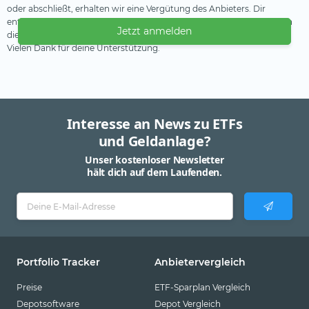
oder abschließt, erhalten wir eine Vergütung des Anbieters. Dir
entstehen dadurch keine Nachteile oder Mehrkosten. Wir verwenden
Jetzt anmelden
diese Einnahmen, um unser kostenfreies Angebot zu finanzieren.
Vielen Dank für deine Unterstützung.
Interesse an News zu ETFs
und Geldanlage?
Unser kostenloser Newsletter
hält dich auf dem Laufenden.
Portfolio Tracker
Anbietervergleich
Preise
ETF-Sparplan Vergleich
Depotsoftware
Depot Vergleich