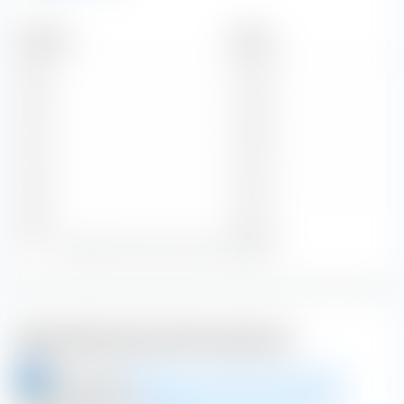
Zeitraum
Betrag
2026
2,70 €
2025
2,60 €
2024
2,50 €
2023
2,10 €
2022
1,65 €
Zeige alle historischen Dividenden
Weiterführende Informationen
aktien.guide
ANDRITZ AG Aktieninformationen