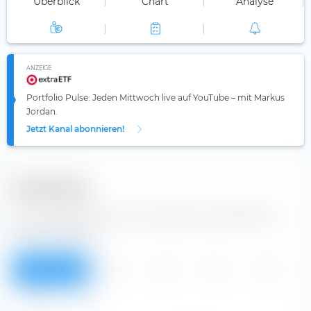
Überblick
Chart
Analyse
ANZEIGE
Portfolio Pulse: Jeden Mittwoch live auf YouTube – mit Markus
Jordan.
Jetzt Kanal abonnieren!
Dividenden
Aus der Tabelle kannst du Dividenden der ANDRITZ AG
Aktie entnehmen.
Überblick
2026
2025
2024
2023
2022
Alle