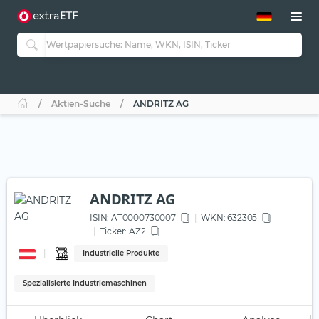
ETF-Guide 2.0
ETF-Explorer
Guide Aktive ETFs
Studien
Aktive ETFs
Aktien-Suche
ANDRITZ AG
ETF-Sparpläne
Portfolio-ETFs
ANDRITZ AG
ISIN:
AT0000730007
WKN
: 632305
Ticker:
AZ2
Industrielle Produkte
Spezialisierte Industriemaschinen