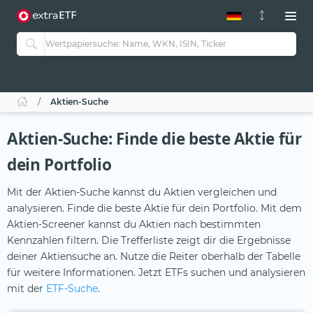
ETF-Guide 2.0
ETF-Explorer
Guide Aktive ETFs
Studien
Aktive ETFs
Aktien-Suche
ETF-Sparpläne
Portfolio-ETFs
Aktien-Suche: Finde die beste Aktie für
dein Portfolio
Mit der Aktien-Suche kannst du Aktien vergleichen und
analysieren. Finde die beste Aktie für dein Portfolio. Mit dem
Aktien-Screener kannst du Aktien nach bestimmten
Kennzahlen filtern. Die Trefferliste zeigt dir die Ergebnisse
deiner Aktiensuche an. Nutze die Reiter oberhalb der Tabelle
für weitere Informationen. Jetzt ETFs suchen und analysieren
mit der
ETF-Suche
.