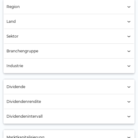
Region
Region (Alle)
Land
Österreich (57)
Sektor
Sektor (Alle)
Branchengruppe
Branchengruppe (Alle)
Industrie
Industrie (Alle)
Dividende
Alle
Dividendenrendite
Nein (32)
Dividendenintervall
Ja (25)
Jährlich (49)
Marktkapitalisierung