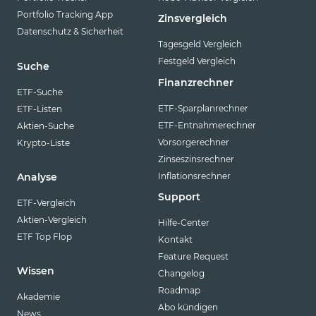
Portfolio Tracking App
Zinsvergleich
Datenschutz & Sicherheit
Tagesgeld Vergleich
Festgeld Vergleich
Suche
Finanzrechner
ETF-Suche
ETF-Sparplanrechner
ETF-Listen
ETF-Entnahmerechner
Aktien-Suche
Vorsorgerechner
Krypto-Liste
Zinseszinsrechner
Inflationsrechner
Analyse
Support
ETF-Vergleich
Aktien-Vergleich
Hilfe-Center
ETF Top Flop
Kontakt
Feature Request
Wissen
Changelog
Roadmap
Akademie
Abo kündigen
News