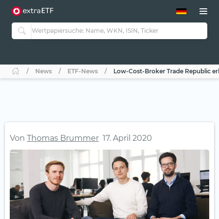
ETF-Guide 2.0
ETF-Explorer
Guide Aktive ETFs
Studien
Aktive ETFs
News
ETF-News
Low-Cost-Broker Trade Republic erhä
ETF-Sparpläne
Portfolio-ETFs
Von
Thomas Brummer
17. April 2020