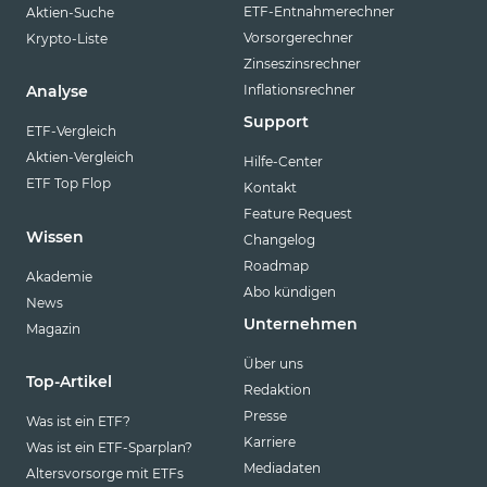
ETF-Entnahmerechner
Aktien-Suche
Vorsorgerechner
Krypto-Liste
Zinseszinsrechner
Inflationsrechner
Analyse
Support
ETF-Vergleich
Aktien-Vergleich
Hilfe-Center
ETF Top Flop
Kontakt
Feature Request
Wissen
Changelog
Roadmap
Akademie
Abo kündigen
News
Unternehmen
Magazin
Über uns
Top-Artikel
Redaktion
Presse
Was ist ein ETF?
Karriere
Was ist ein ETF-Sparplan?
Mediadaten
Altersvorsorge mit ETFs