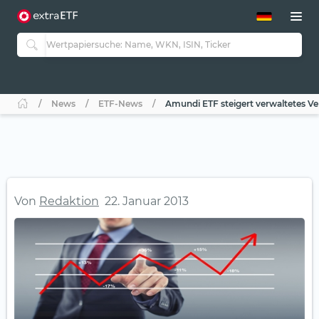
ETF-Guide 2.0
ETF-Explorer
Guide Aktive ETFs
Studien
Aktive ETFs
News
ETF-News
Amundi ETF steigert verwaltetes 
ETF-Sparpläne
Portfolio-ETFs
Von
Redaktion
22. Januar 2013