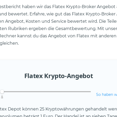
estbericht haben wir das Flatex Krypto-Broker Angebot a
und bewertet. Erfahre, wie gut das Flatex Krypto-Broker
n Angebot, Kosten und Service bewertet wird. Die Teil
ten Rubriken ergeben die Gesamtbewertung. Mit uns
Rechner kannst du das Angebot von Flatex mit anderen
gleichen.
Flatex Krypto-Angebot
So haben w
4
2
3
5
1
atex Depot können 25 Kryptowährungen gehandelt wer
rvolumen beträgt 1 Euro. Der Handel ist an sieben Tage