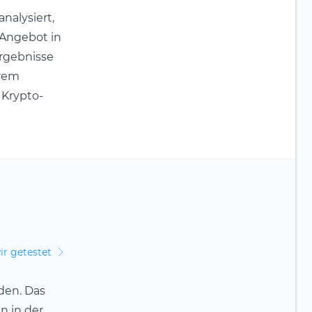
nalysiert,
 Angebot in
ergebnisse
erem
 Krypto-
ir getestet
den. Das
n in der