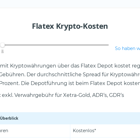
Flatex Krypto-Kosten
So haben w
4
2
3
5
1
mit Kryptowährungen über das Flatex Depot kostet reg
Gebühren. Der durchschnittliche Spread für Kryptowähr
0 Prozent. Die Depotführung ist beim Flatex Depot kosten
r: exkl. Verwahrgebühr für Xetra-Gold, ADR‘s, GDR‘s
 Überblick
hren
Kostenlos*