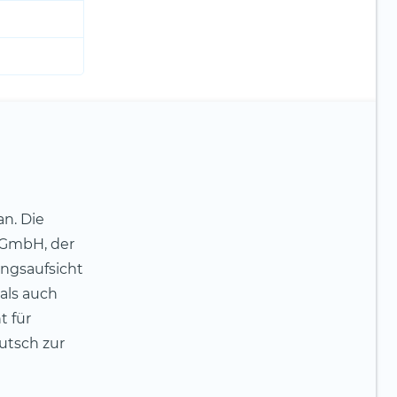
n. Die
 GmbH, der
ungsaufsicht
 als auch
t für
utsch zur