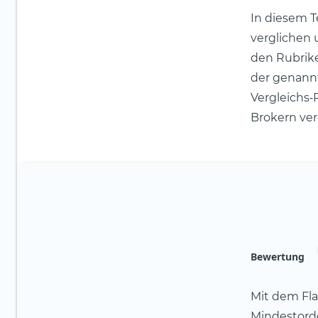
In diesem T
verglichen 
den Rubrike
der genann
Vergleichs‑
Brokern ver
Bewertung
Mit dem Fl
Mindestorde