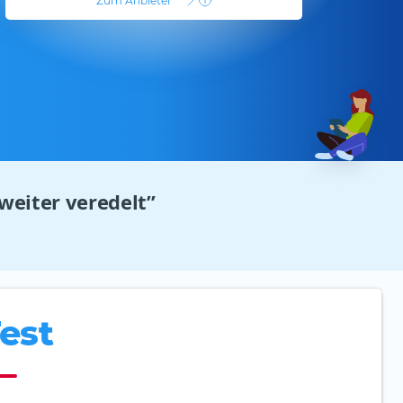
Zum Anbieter
*
eiter veredelt”
est