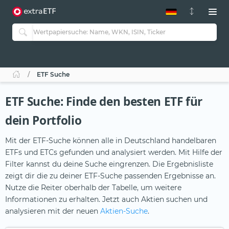
ETF-Guide 2.0
ETF-Explorer
Guide Aktive ETFs
Studien
Aktive ETFs
ETF Suche
ETF-Sparpläne
Portfolio-ETFs
ETF Suche: Finde den besten ETF für
dein Portfolio
Mit der ETF-Suche können alle in Deutschland handelbaren
ETFs und ETCs gefunden und analysiert werden. Mit Hilfe der
Filter kannst du deine Suche eingrenzen. Die Ergebnisliste
zeigt dir die zu deiner ETF-Suche passenden Ergebnisse an.
Nutze die Reiter oberhalb der Tabelle, um weitere
Informationen zu erhalten. Jetzt auch Aktien suchen und
analysieren mit der neuen
Aktien-Suche
.