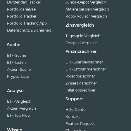
Dividenden Tracker
Junior-Depot Vergleich
Portfolioanalyse
Aktiensparplan Vergleich
Portfolio Tracker
Robo-Advisor Vergleich
Portfolio Tracking App
Zinsvergleich
Datenschutz & Sicherheit
Tagesgeld Vergleich
Festgeld Vergleich
Suche
Finanzrechner
ETF-Suche
ETF-Sparplanrechner
ETF-Listen
ETF-Entnahmerechner
Aktien-Suche
Vorsorgerechner
Krypto-Liste
Zinseszinsrechner
Inflationsrechner
Analyse
Support
ETF-Vergleich
Aktien-Vergleich
Hilfe-Center
ETF Top Flop
Kontakt
Feature Request
Wissen
Changelog