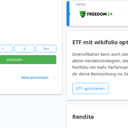
ANZEIGE
ETF mit wikifolio op
1J
3J
Max
Diversifikation kann auch üb
Verkaufen
aktive Handelsstrategien, di
Portfolio mit mehr Performan
dir deine Beimischung ins D
Jetzt einrichten!
ETF optimieren
Rendite