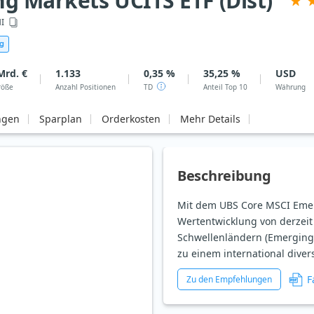
g Markets UCITS ETF (Dist)
I
g
Mrd. €
1.133
0,35 %
35,25 %
USD
röße
Anzahl Positionen
TD
Anteil Top 10
Währung
ngen
Sparplan
Orderkosten
Mehr Details
Beschreibung
Mit dem UBS Core MSCI Emer
Wertentwicklung von derzei
Schwellenländern (Emerging 
zu einem international diver
F
Zu den Empfehlungen