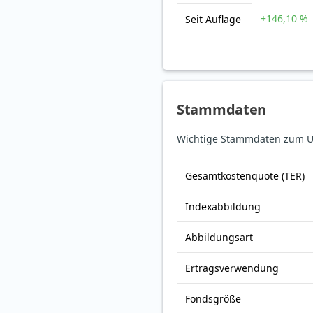
+146,10 %
Seit Auflage
Stammdaten
Wichtige Stammdaten zum UB
Gesamt­kosten­quote (TER)
Index­abbildung
Abbildungs­art
Ertrags­verwendung
Fonds­größe