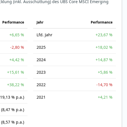
icklung (inkl. Ausschüttung) des UBS Core MSCI Emerging
Perfor­mance
Jahr
Perfor­mance
+6,65 %
Lfd. Jahr
+23,67 %
-2,80 %
2025
+18,02 %
+4,42 %
2024
+14,87 %
+15,61 %
2023
+5,86 %
+38,22 %
2022
-14,70 %
(19,13 % p.a.)
2021
+4,21 %
(8,47 % p.a.)
(8,57 % p.a.)