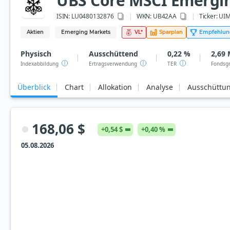
UBS Core MSCI Emergin
ISIN:
LU0480132876
WKN
: UB42AA
Ticker:
UIM
Aktien
Emerging Markets
VL
*
Sparplan
Empfehlun
Physisch
Ausschüttend
0,22 %
2,69 
Indexabbildung
Ertragsverwendung
TER
Fondsg
Überblick
Chart
Allokation
Analyse
Ausschüttu
168,06 $
+0,54 $
+0,40 %
05.08.2026