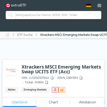
ETF-Guide 2.0
ETF-Explorer
Guide Aktive ETFs
Studien
Aktive ETFs
ETF Suche
Xtrackers MSCI Emerging Markets Swap UCITS
ETF-Sparpläne
Portfolio-ETFs
Xtrackers MSCI Emerging Markets
Swap UCITS ETF (Acc)
ISIN:
LU0292107645
WKN
: DBX1EM
Ticker:
XMEM
Aktien
Emerging Markets
Überblick
Chart
Allokation