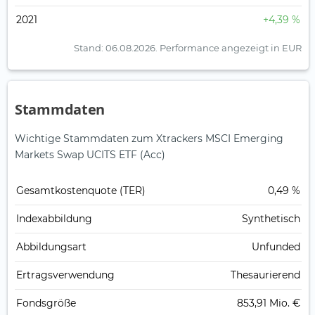
2021
+4,39 %
Stand: 06.08.2026.
Performance angezeigt in EUR
Stammdaten
Wichtige Stammdaten zum Xtrackers MSCI Emerging
Markets Swap UCITS ETF (Acc)
Gesamt­kosten­quote (TER)
0,49 %
Index­abbildung
Synthetisch
Abbildungs­art
Unfunded
Ertrags­verwendung
Thesaurierend
Fonds­größe
853,91 Mio. €