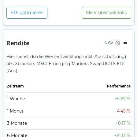
ETF optimieren
Mehr über wikifolio
Rendite
NAV
Hier siehst du die Wertentwicklung (inkl. Ausschüttung)
des Xtrackers MSCI Emerging Markets Swap UCITS ETF
(Acc).
Zeit­raum
Perfor­mance
1 Woche
+5,87 %
1 Monat
-4,45 %
3 Monate
+0,17 %
6 Monate
+14,13 %