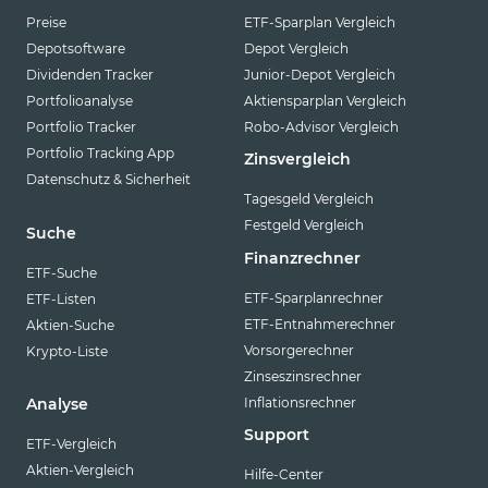
Preise
ETF-Sparplan Vergleich
Depotsoftware
Depot Vergleich
Dividenden Tracker
Junior-Depot Vergleich
Portfolioanalyse
Aktiensparplan Vergleich
Portfolio Tracker
Robo-Advisor Vergleich
Portfolio Tracking App
Zinsvergleich
Datenschutz & Sicherheit
Tagesgeld Vergleich
Festgeld Vergleich
Suche
Finanzrechner
ETF-Suche
ETF-Sparplanrechner
ETF-Listen
ETF-Entnahmerechner
Aktien-Suche
Vorsorgerechner
Krypto-Liste
Zinseszinsrechner
Inflationsrechner
Analyse
Support
ETF-Vergleich
Aktien-Vergleich
Hilfe-Center