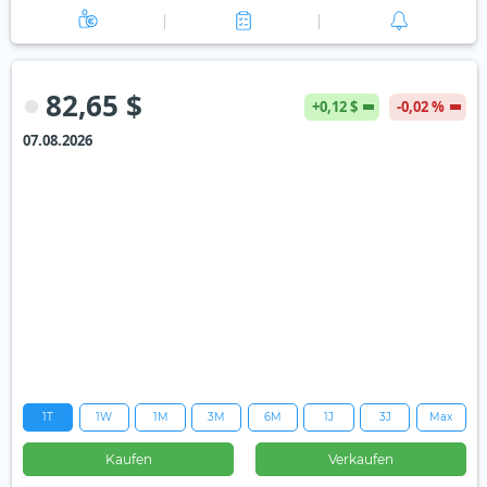
82,65 $
+0,12 $
-0,02 %
07.08.2026
1T
1W
1M
3M
6M
1J
3J
Max
Kaufen
Verkaufen