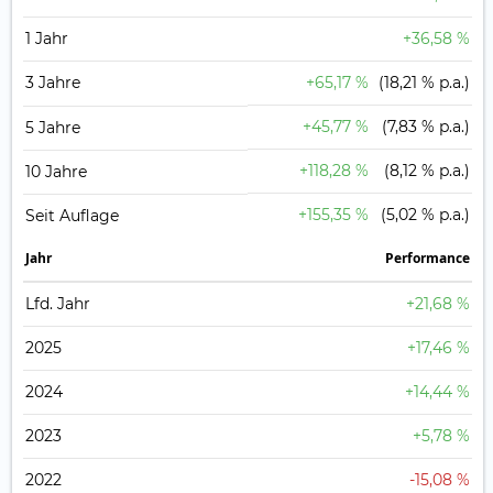
1 Jahr
+36,58 %
3 Jahre
+65,17 %
(18,21 % p.a.)
+45,77 %
(7,83 % p.a.)
5 Jahre
+118,28 %
(8,12 % p.a.)
10 Jahre
+155,35 %
(5,02 % p.a.)
Seit Auflage
Jahr
Perfor­mance
Lfd. Jahr
+21,68 %
2025
+17,46 %
2024
+14,44 %
2023
+5,78 %
2022
-15,08 %